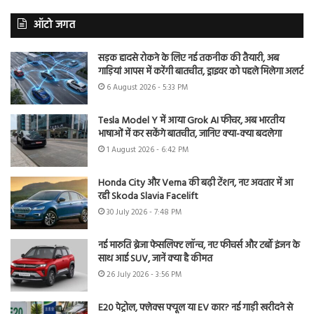
ऑटो जगत
सड़क हादसे रोकने के लिए नई तकनीक की तैयारी, अब
गाड़ियां आपस में करेंगी बातचीत, ड्राइवर को पहले मिलेगा अलर्ट
6 August 2026 - 5:33 PM
Tesla Model Y में आया Grok AI फीचर, अब भारतीय
भाषाओं में कर सकेंगे बातचीत, जानिए क्या-क्या बदलेगा
1 August 2026 - 6:42 PM
Honda City और Verna की बढ़ी टेंशन, नए अवतार में आ
रही Skoda Slavia Facelift
30 July 2026 - 7:48 PM
नई मारुति ब्रेजा फेसलिफ्ट लॉन्च, नए फीचर्स और टर्बो इंजन के
साथ आई SUV, जानें क्या है कीमत
26 July 2026 - 3:56 PM
E20 पेट्रोल, फ्लेक्स फ्यूल या EV कार? नई गाड़ी खरीदने से