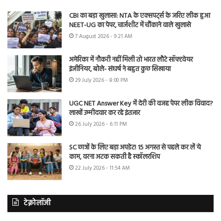
CBI का बड़ा खुलासा: NTA के एक्सपर्ट्स के जरिए लीक हुआ
NEET-UG का पेपर, चार्जशीट में चौंकाने वाले खुलासे
7 August 2026 - 9:21 AM
अमेरिका में नौकरी नहीं मिली तो भारत लौटे सॉफ्टवेयर
इंजीनियर, बोले- संघर्ष ने बहुत कुछ सिखाया
29 July 2026 - 8:00 PM
UGC NET Answer Key में देरी की वजह पेपर लीक विवाद?
लाखों उम्मीदवार कर रहे इंतजार
26 July 2026 - 6:11 PM
SC छात्रों के लिए बड़ा अपडेट! 15 अगस्त से पहले कर लें ये
काम, वरना अटक सकती है स्कॉलरशिप
22 July 2026 - 11:54 AM
टेक्नोलॉजी