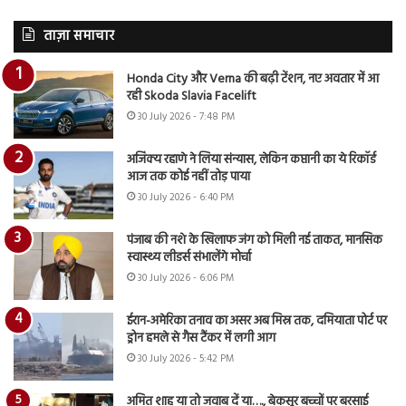
ताज़ा समाचार
Honda City और Verna की बढ़ी टेंशन, नए अवतार में आ
रही Skoda Slavia Facelift
30 July 2026 - 7:48 PM
अजिंक्य रहाणे ने लिया संन्यास, लेकिन कप्तानी का ये रिकॉर्ड
आज तक कोई नहीं तोड़ पाया
30 July 2026 - 6:40 PM
पंजाब की नशे के खिलाफ जंग को मिली नई ताकत, मानसिक
स्वास्थ्य लीडर्स संभालेंगे मोर्चा
30 July 2026 - 6:06 PM
ईरान-अमेरिका तनाव का असर अब मिस्र तक, दमियाता पोर्ट पर
ड्रोन हमले से गैस टैंकर में लगी आग
30 July 2026 - 5:42 PM
अमित शाह या तो जवाब दें या…., बेकसूर बच्चों पर बरसाई