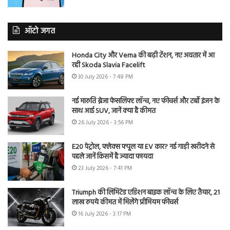
ऑटो जगत
Honda City और Verna की बढ़ी टेंशन, नए अवतार में आ
रही Skoda Slavia Facelift
30 July 2026 - 7:48 PM
नई मारुति ब्रेजा फेसलिफ्ट लॉन्च, नए फीचर्स और टर्बो इंजन के
साथ आई SUV, जानें क्या है कीमत
26 July 2026 - 3:56 PM
E20 पेट्रोल, फ्लेक्स फ्यूल या EV कार? नई गाड़ी खरीदने से
पहले जानें किसमें है ज्यादा फायदा
23 July 2026 - 7:41 PM
Triumph की लिमिटेड एडिशन बाइक लॉन्च के लिए तैयार, 21
लाख रुपये कीमत में मिलेंगे प्रीमियम फीचर्स
16 July 2026 - 3:17 PM