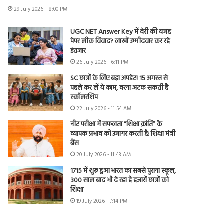
29 July 2026 - 8:00 PM
UGC NET Answer Key में देरी की वजह
पेपर लीक विवाद? लाखों उम्मीदवार कर रहे
इंतजार
26 July 2026 - 6:11 PM
SC छात्रों के लिए बड़ा अपडेट! 15 अगस्त से
पहले कर लें ये काम, वरना अटक सकती है
स्कॉलरशिप
22 July 2026 - 11:54 AM
नीट परीक्षा में सफलता “शिक्षा क्रांति” के
व्यापक प्रभाव को उजागर करती है: शिक्षा मंत्री
बैंस
20 July 2026 - 11:43 AM
1715 में शुरू हुआ भारत का सबसे पुराना स्कूल,
300 साल बाद भी दे रहा है हजारों छात्रों को
शिक्षा
19 July 2026 - 7:14 PM