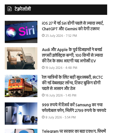
टेक्नोलॉजी
iOS 27 में नई Siri होगी पहले से ज्यादा स्मार्ट,
ChatGPT और Gemini को देगी टक्कर
25 July 2026 - 7:52 PM
Audi और Apple के पूर्व डिजाइनरों ने बनाई
लग्जरी इलेक्ट्रिक बग्गी, 100 किमी से ज्यादा
की रेंज के साथ आएगी यह अनोखी EV
19 July 2026 - 4:48 PM
रेल यात्रियों के लिए बड़ी खुशखबरी, IRCTC
की नई वेबसाइट लॉन्च, टिकट बुकिंग होगी
पहले से आसान और तेज
16 July 2026 - 1:45 PM
999 रुपये में रिजर्व करें Samsung का नया
फोल्डेबल फोन, मिलेंगे 2799 रुपये के फायदे
8 July 2026 - 5:54 PM
Telegram पर सरकार का बड़ा एक्शन, फिल्में