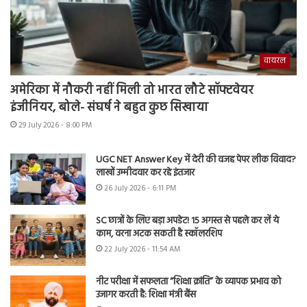
वायरल
अमेरिका में नौकरी नहीं मिली तो भारत लौटे सॉफ्टवेयर
इंजीनियर, बोले- संघर्ष ने बहुत कुछ सिखाया
29 July 2026 - 8:00 PM
UGC NET Answer Key में देरी की वजह पेपर लीक विवाद?
लाखों उम्मीदवार कर रहे इंतजार
26 July 2026 - 6:11 PM
SC छात्रों के लिए बड़ा अपडेट! 15 अगस्त से पहले कर लें ये
काम, वरना अटक सकती है स्कॉलरशिप
22 July 2026 - 11:54 AM
नीट परीक्षा में सफलता “शिक्षा क्रांति” के व्यापक प्रभाव को
उजागर करती है: शिक्षा मंत्री बैंस