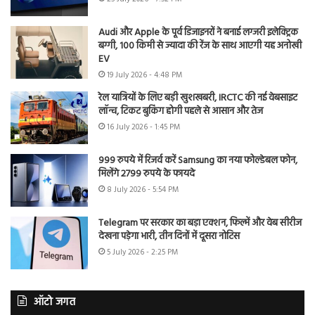
Audi और Apple के पूर्व डिजाइनरों ने बनाई लग्जरी इलेक्ट्रिक
बग्गी, 100 किमी से ज्यादा की रेंज के साथ आएगी यह अनोखी
EV
19 July 2026 - 4:48 PM
रेल यात्रियों के लिए बड़ी खुशखबरी, IRCTC की नई वेबसाइट
लॉन्च, टिकट बुकिंग होगी पहले से आसान और तेज
16 July 2026 - 1:45 PM
999 रुपये में रिजर्व करें Samsung का नया फोल्डेबल फोन,
मिलेंगे 2799 रुपये के फायदे
8 July 2026 - 5:54 PM
Telegram पर सरकार का बड़ा एक्शन, फिल्में और वेब सीरीज
देखना पड़ेगा भारी, तीन दिनों में दूसरा नोटिस
5 July 2026 - 2:25 PM
ऑटो जगत