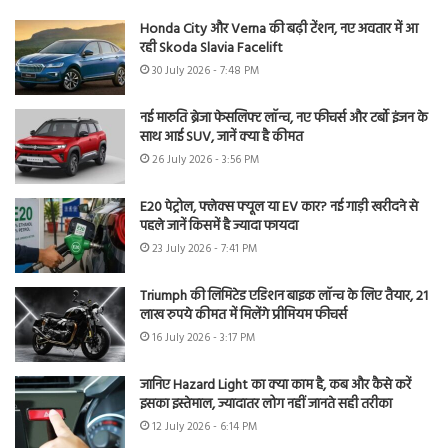
Honda City और Verna की बढ़ी टेंशन, नए अवतार में आ
रही Skoda Slavia Facelift
30 July 2026 - 7:48 PM
नई मारुति ब्रेजा फेसलिफ्ट लॉन्च, नए फीचर्स और टर्बो इंजन के
साथ आई SUV, जानें क्या है कीमत
26 July 2026 - 3:56 PM
E20 पेट्रोल, फ्लेक्स फ्यूल या EV कार? नई गाड़ी खरीदने से
पहले जानें किसमें है ज्यादा फायदा
23 July 2026 - 7:41 PM
Triumph की लिमिटेड एडिशन बाइक लॉन्च के लिए तैयार, 21
लाख रुपये कीमत में मिलेंगे प्रीमियम फीचर्स
16 July 2026 - 3:17 PM
जानिए Hazard Light का क्या काम है, कब और कैसे करें
इसका इस्तेमाल, ज्यादातर लोग नहीं जानते सही तरीका
12 July 2026 - 6:14 PM