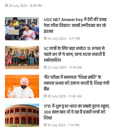
29 July 2026 - 8:00 PM
UGC NET Answer Key में देरी की वजह
पेपर लीक विवाद? लाखों उम्मीदवार कर रहे
इंतजार
26 July 2026 - 6:11 PM
SC छात्रों के लिए बड़ा अपडेट! 15 अगस्त से
पहले कर लें ये काम, वरना अटक सकती है
स्कॉलरशिप
22 July 2026 - 11:54 AM
नीट परीक्षा में सफलता “शिक्षा क्रांति” के
व्यापक प्रभाव को उजागर करती है: शिक्षा मंत्री
बैंस
20 July 2026 - 11:43 AM
1715 में शुरू हुआ भारत का सबसे पुराना स्कूल,
300 साल बाद भी दे रहा है हजारों छात्रों को
शिक्षा
19 July 2026 - 7:14 PM