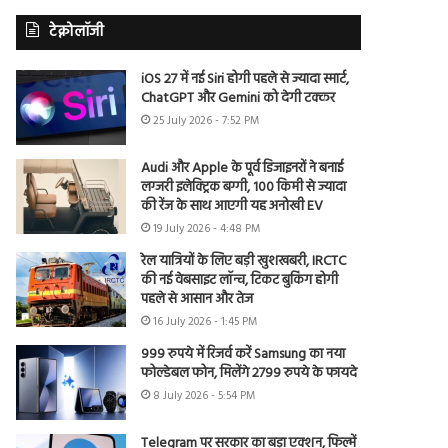
टेक्नोलॉजी
iOS 27 में नई Siri होगी पहले से ज्यादा स्मार्ट,
ChatGPT और Gemini को देगी टक्कर
25 July 2026 - 7:52 PM
Audi और Apple के पूर्व डिजाइनरों ने बनाई
लग्जरी इलेक्ट्रिक बग्गी, 100 किमी से ज्यादा
की रेंज के साथ आएगी यह अनोखी EV
19 July 2026 - 4:48 PM
रेल यात्रियों के लिए बड़ी खुशखबरी, IRCTC
की नई वेबसाइट लॉन्च, टिकट बुकिंग होगी
पहले से आसान और तेज
16 July 2026 - 1:45 PM
999 रुपये में रिजर्व करें Samsung का नया
फोल्डेबल फोन, मिलेंगे 2799 रुपये के फायदे
8 July 2026 - 5:54 PM
Telegram पर सरकार का बड़ा एक्शन, फिल्में