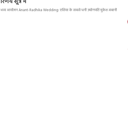
िणय सूत्र में
ें हुआ भव्य आयोजन Anant-Radhika Wedding: एशिया के सबसे धनी उद्योगपति मुकेश अंबानी