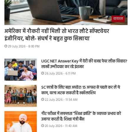
वायरल
अमेरिका में नौकरी नहीं मिली तो भारत लौटे सॉफ्टवेयर
इंजीनियर, बोले- संघर्ष ने बहुत कुछ सिखाया
29 July 2026 - 8:00 PM
UGC NET Answer Key में देरी की वजह पेपर लीक विवाद?
लाखों उम्मीदवार कर रहे इंतजार
26 July 2026 - 6:11 PM
SC छात्रों के लिए बड़ा अपडेट! 15 अगस्त से पहले कर लें ये
काम, वरना अटक सकती है स्कॉलरशिप
22 July 2026 - 11:54 AM
नीट परीक्षा में सफलता “शिक्षा क्रांति” के व्यापक प्रभाव को
उजागर करती है: शिक्षा मंत्री बैंस
20 July 2026 - 11:43 AM