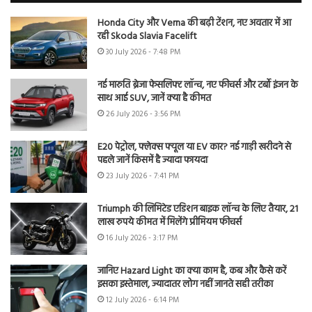
Honda City और Verna की बढ़ी टेंशन, नए अवतार में आ
रही Skoda Slavia Facelift
30 July 2026 - 7:48 PM
नई मारुति ब्रेजा फेसलिफ्ट लॉन्च, नए फीचर्स और टर्बो इंजन के
साथ आई SUV, जानें क्या है कीमत
26 July 2026 - 3:56 PM
E20 पेट्रोल, फ्लेक्स फ्यूल या EV कार? नई गाड़ी खरीदने से
पहले जानें किसमें है ज्यादा फायदा
23 July 2026 - 7:41 PM
Triumph की लिमिटेड एडिशन बाइक लॉन्च के लिए तैयार, 21
लाख रुपये कीमत में मिलेंगे प्रीमियम फीचर्स
16 July 2026 - 3:17 PM
जानिए Hazard Light का क्या काम है, कब और कैसे करें
इसका इस्तेमाल, ज्यादातर लोग नहीं जानते सही तरीका
12 July 2026 - 6:14 PM