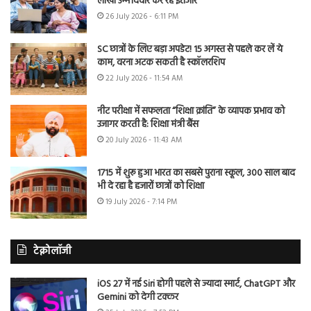
लाखों उम्मीदवार कर रहे इंतजार
26 July 2026 - 6:11 PM
SC छात्रों के लिए बड़ा अपडेट! 15 अगस्त से पहले कर लें ये
काम, वरना अटक सकती है स्कॉलरशिप
22 July 2026 - 11:54 AM
नीट परीक्षा में सफलता “शिक्षा क्रांति” के व्यापक प्रभाव को
उजागर करती है: शिक्षा मंत्री बैंस
20 July 2026 - 11:43 AM
1715 में शुरू हुआ भारत का सबसे पुराना स्कूल, 300 साल बाद
भी दे रहा है हजारों छात्रों को शिक्षा
19 July 2026 - 7:14 PM
टेक्नोलॉजी
iOS 27 में नई Siri होगी पहले से ज्यादा स्मार्ट, ChatGPT और
Gemini को देगी टक्कर