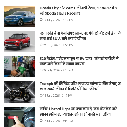
Honda City और Verna की बढ़ी टेंशन, नए अवतार में आ
रही Skoda Slavia Facelift
30 July 2026 - 7:48 PM
नई मारुति ब्रेजा फेसलिफ्ट लॉन्च, नए फीचर्स और टर्बो इंजन के
साथ आई SUV, जानें क्या है कीमत
26 July 2026 - 3:56 PM
E20 पेट्रोल, फ्लेक्स फ्यूल या EV कार? नई गाड़ी खरीदने से
पहले जानें किसमें है ज्यादा फायदा
23 July 2026 - 7:41 PM
Triumph की लिमिटेड एडिशन बाइक लॉन्च के लिए तैयार, 21
लाख रुपये कीमत में मिलेंगे प्रीमियम फीचर्स
16 July 2026 - 3:17 PM
जानिए Hazard Light का क्या काम है, कब और कैसे करें
इसका इस्तेमाल, ज्यादातर लोग नहीं जानते सही तरीका
12 July 2026 - 6:14 PM