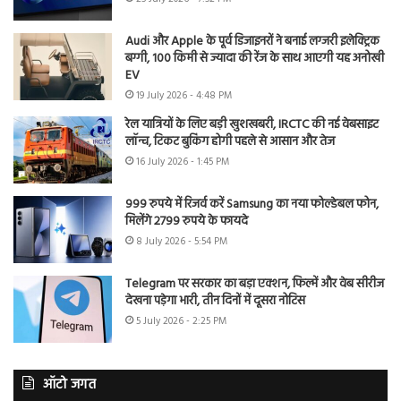
Audi और Apple के पूर्व डिजाइनरों ने बनाई लग्जरी इलेक्ट्रिक
बग्गी, 100 किमी से ज्यादा की रेंज के साथ आएगी यह अनोखी
EV
19 July 2026 - 4:48 PM
रेल यात्रियों के लिए बड़ी खुशखबरी, IRCTC की नई वेबसाइट
लॉन्च, टिकट बुकिंग होगी पहले से आसान और तेज
16 July 2026 - 1:45 PM
999 रुपये में रिजर्व करें Samsung का नया फोल्डेबल फोन,
मिलेंगे 2799 रुपये के फायदे
8 July 2026 - 5:54 PM
Telegram पर सरकार का बड़ा एक्शन, फिल्में और वेब सीरीज
देखना पड़ेगा भारी, तीन दिनों में दूसरा नोटिस
5 July 2026 - 2:25 PM
ऑटो जगत