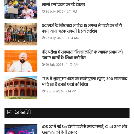
लाखों उम्मीदवार कर रहे इंतजार
26 July 2026 - 6:11 PM
SC छात्रों के लिए बड़ा अपडेट! 15 अगस्त से पहले कर लें ये
काम, वरना अटक सकती है स्कॉलरशिप
22 July 2026 - 11:54 AM
नीट परीक्षा में सफलता “शिक्षा क्रांति” के व्यापक प्रभाव को
उजागर करती है: शिक्षा मंत्री बैंस
20 July 2026 - 11:43 AM
1715 में शुरू हुआ भारत का सबसे पुराना स्कूल, 300 साल बाद
भी दे रहा है हजारों छात्रों को शिक्षा
19 July 2026 - 7:14 PM
टेक्नोलॉजी
iOS 27 में नई Siri होगी पहले से ज्यादा स्मार्ट, ChatGPT और
Gemini को देगी टक्कर