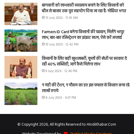
बागवानी को लाभकारी व्यवसाय बनाने के लिए किसानों को
बीज से बाजार तक पूरा सहयोग दिया जा रहा है: मोहिंदर भगत
15 July 2026 - 11:43 AM
Farmers ID Card बनेगा किसानों की पहचान, मिलेंगे भरपूर
लाभ, बार-बार रजिस्ट्रेशन का झंझट खत्म, ऐसे करें अप्लाई
10 July 2026 - 12:42 PM
किसानों के लिए बड़ी खुशखबरी, फूलों की खेती पर सरकार दे
रही 40% सब्सिडी, जानें कैसे मिलेगा लाभ
9 July 2026 - 12:46 PM
न मंडी की टेंशन, न मौसम का डर! इस फसल से किसान कमा रहे
लाखों रुपये
8 July 2026 - 6:07 PM
© Copyright 2026, All Rights Reserved to HindiKhabar.Com