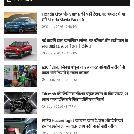
ऑटो जगत
Honda City और Verna की बढ़ी टेंशन, नए अवतार में आ
रही Skoda Slavia Facelift
30 July 2026 - 7:48 PM
नई मारुति ब्रेजा फेसलिफ्ट लॉन्च, नए फीचर्स और टर्बो इंजन के
साथ आई SUV, जानें क्या है कीमत
26 July 2026 - 3:56 PM
E20 पेट्रोल, फ्लेक्स फ्यूल या EV कार? नई गाड़ी खरीदने से
पहले जानें किसमें है ज्यादा फायदा
23 July 2026 - 7:41 PM
Triumph की लिमिटेड एडिशन बाइक लॉन्च के लिए तैयार, 21
लाख रुपये कीमत में मिलेंगे प्रीमियम फीचर्स
16 July 2026 - 3:17 PM
जानिए Hazard Light का क्या काम है, कब और कैसे करें
इसका इस्तेमाल, ज्यादातर लोग नहीं जानते सही तरीका
12 July 2026 - 6:14 PM