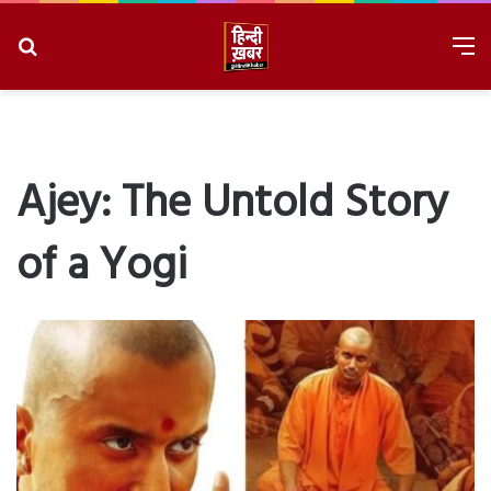
Search
M
for
8/6/2026, 11:11:19 PM
Ajey: The Untold Story
of a Yogi