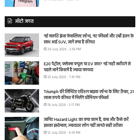
ऑटो जगत
नई मारुति ब्रेजा फेसलिफ्ट लॉन्च, नए फीचर्स और टर्बो इंजन के
साथ आई SUV, जानें क्या है कीमत
26 July 2026 - 3:56 PM
E20 पेट्रोल, फ्लेक्स फ्यूल या EV कार? नई गाड़ी खरीदने से
पहले जानें किसमें है ज्यादा फायदा
23 July 2026 - 7:41 PM
Triumph की लिमिटेड एडिशन बाइक लॉन्च के लिए तैयार, 21
लाख रुपये कीमत में मिलेंगे प्रीमियम फीचर्स
16 July 2026 - 3:17 PM
जानिए Hazard Light का क्या काम है, कब और कैसे करें
इसका इस्तेमाल, ज्यादातर लोग नहीं जानते सही तरीका
12 July 2026 - 6:14 PM