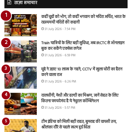
ताज़ा समाचार
कहीं चूहों को भोग, तो कहीं भगवान को मदिरा अर्पित, भारत के
रहस्यमयी मंदिरों की कहानी
31 July 2026 - 7:54 PM
Train यात्रियों के लिए बड़ी सुविधा, अब IRCTC से ऑनलाइन
बुक कर सकेंगे एक्सेस लगेज
31 July 2026 - 6:59 PM
चूहे ने उड़ाए 10 लाख के गहने, CCTV में खुला चोरी का हैरान
करने वाला राज
31 July 2026 - 6:26 PM
दालचीनी, मेथी और हल्दी का मिश्रण, जानें सेहत के लिए
कितना फायदेमंद है ये नेचुरल कॉम्बिनेशन
31 July 2026 - 5:57 PM
टीम इंडिया को मिली बड़ी राहत, बुमराह की वापसी तय,
श्रीलंका दौरे से पहले खत्म हुई चिंता