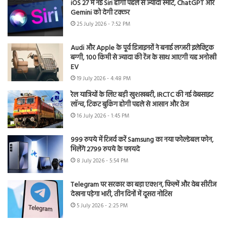
iOS 27 में नई Siri होगी पहले से ज्यादा स्मार्ट, ChatGPT और
Gemini को देगी टक्कर
25 July 2026 - 7:52 PM
Audi और Apple के पूर्व डिजाइनरों ने बनाई लग्जरी इलेक्ट्रिक
बग्गी, 100 किमी से ज्यादा की रेंज के साथ आएगी यह अनोखी
EV
19 July 2026 - 4:48 PM
रेल यात्रियों के लिए बड़ी खुशखबरी, IRCTC की नई वेबसाइट
लॉन्च, टिकट बुकिंग होगी पहले से आसान और तेज
16 July 2026 - 1:45 PM
999 रुपये में रिजर्व करें Samsung का नया फोल्डेबल फोन,
मिलेंगे 2799 रुपये के फायदे
8 July 2026 - 5:54 PM
Telegram पर सरकार का बड़ा एक्शन, फिल्में और वेब सीरीज
देखना पड़ेगा भारी, तीन दिनों में दूसरा नोटिस
5 July 2026 - 2:25 PM