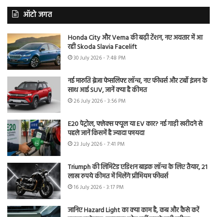
ऑटो जगत
Honda City और Verna की बढ़ी टेंशन, नए अवतार में आ
रही Skoda Slavia Facelift
30 July 2026 - 7:48 PM
नई मारुति ब्रेजा फेसलिफ्ट लॉन्च, नए फीचर्स और टर्बो इंजन के
साथ आई SUV, जानें क्या है कीमत
26 July 2026 - 3:56 PM
E20 पेट्रोल, फ्लेक्स फ्यूल या EV कार? नई गाड़ी खरीदने से
पहले जानें किसमें है ज्यादा फायदा
23 July 2026 - 7:41 PM
Triumph की लिमिटेड एडिशन बाइक लॉन्च के लिए तैयार, 21
लाख रुपये कीमत में मिलेंगे प्रीमियम फीचर्स
16 July 2026 - 3:17 PM
जानिए Hazard Light का क्या काम है, कब और कैसे करें