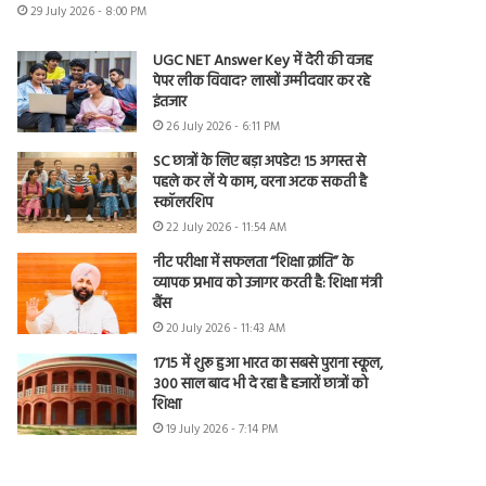
29 July 2026 - 8:00 PM
UGC NET Answer Key में देरी की वजह
पेपर लीक विवाद? लाखों उम्मीदवार कर रहे
इंतजार
26 July 2026 - 6:11 PM
SC छात्रों के लिए बड़ा अपडेट! 15 अगस्त से
पहले कर लें ये काम, वरना अटक सकती है
स्कॉलरशिप
22 July 2026 - 11:54 AM
नीट परीक्षा में सफलता “शिक्षा क्रांति” के
व्यापक प्रभाव को उजागर करती है: शिक्षा मंत्री
बैंस
20 July 2026 - 11:43 AM
1715 में शुरू हुआ भारत का सबसे पुराना स्कूल,
300 साल बाद भी दे रहा है हजारों छात्रों को
शिक्षा
19 July 2026 - 7:14 PM