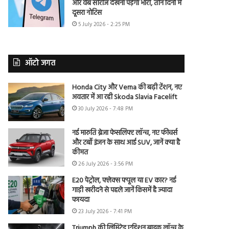
और वेब सीरीज देखना पड़ेगा भारी, तीन दिनों में
दूसरा नोटिस
5 July 2026 - 2:25 PM
ऑटो जगत
Honda City और Verna की बढ़ी टेंशन, नए
अवतार में आ रही Skoda Slavia Facelift
30 July 2026 - 7:48 PM
नई मारुति ब्रेजा फेसलिफ्ट लॉन्च, नए फीचर्स
और टर्बो इंजन के साथ आई SUV, जानें क्या है
कीमत
26 July 2026 - 3:56 PM
E20 पेट्रोल, फ्लेक्स फ्यूल या EV कार? नई
गाड़ी खरीदने से पहले जानें किसमें है ज्यादा
फायदा
23 July 2026 - 7:41 PM
Triumph की लिमिटेड एडिशन बाइक लॉन्च के