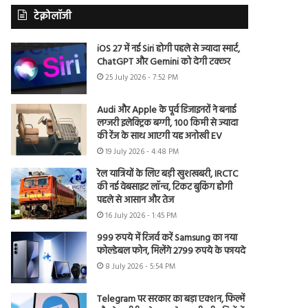
टेक्नोलॉजी
iOS 27 में नई Siri होगी पहले से ज्यादा स्मार्ट,
ChatGPT और Gemini को देगी टक्कर
25 July 2026 - 7:52 PM
Audi और Apple के पूर्व डिजाइनरों ने बनाई
लग्जरी इलेक्ट्रिक बग्गी, 100 किमी से ज्यादा
की रेंज के साथ आएगी यह अनोखी EV
19 July 2026 - 4:48 PM
रेल यात्रियों के लिए बड़ी खुशखबरी, IRCTC
की नई वेबसाइट लॉन्च, टिकट बुकिंग होगी
पहले से आसान और तेज
16 July 2026 - 1:45 PM
999 रुपये में रिजर्व करें Samsung का नया
फोल्डेबल फोन, मिलेंगे 2799 रुपये के फायदे
8 July 2026 - 5:54 PM
Telegram पर सरकार का बड़ा एक्शन, फिल्में