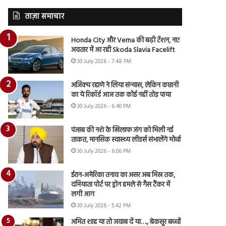
ताज़ा समाचार
Honda City और Verna की बढ़ी टेंशन, नए
अवतार में आ रही Skoda Slavia Facelift
30 July 2026 - 7:48 PM
अजिंक्य रहाणे ने लिया संन्यास, लेकिन कप्तानी
का ये रिकॉर्ड आज तक कोई नहीं तोड़ पाया
30 July 2026 - 6:40 PM
पंजाब की नशे के खिलाफ जंग को मिली नई
ताकत, मानसिक स्वास्थ्य लीडर्स संभालेंगे मोर्चा
30 July 2026 - 6:06 PM
ईरान-अमेरिका तनाव का असर अब मिस्र तक,
दमियाता पोर्ट पर ड्रोन हमले से गैस टैंकर में
लगी आग
30 July 2026 - 5:42 PM
अमित शाह या तो जवाब दें या…., बेकसूर बच्चों