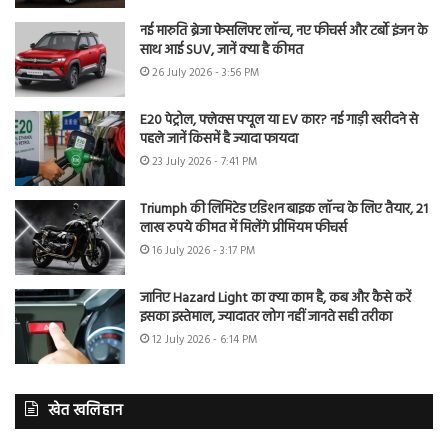
नई मारुति ब्रेजा फेसलिफ्ट लॉन्च, नए फीचर्स और टर्बो इंजन के
साथ आई SUV, जानें क्या है कीमत
26 July 2026 - 3:56 PM
E20 पेट्रोल, फ्लेक्स फ्यूल या EV कार? नई गाड़ी खरीदने से
पहले जानें किसमें है ज्यादा फायदा
23 July 2026 - 7:41 PM
Triumph की लिमिटेड एडिशन बाइक लॉन्च के लिए तैयार, 21
लाख रुपये कीमत में मिलेंगे प्रीमियम फीचर्स
16 July 2026 - 3:17 PM
जानिए Hazard Light का क्या काम है, कब और कैसे करें
इसका इस्तेमाल, ज्यादातर लोग नहीं जानते सही तरीका
12 July 2026 - 6:14 PM
खेत खलिहान