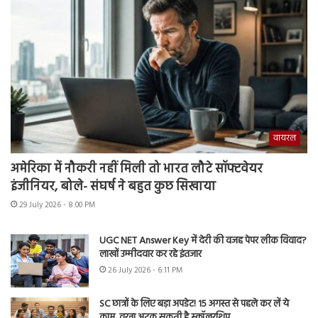
वायरल
अमेरिका में नौकरी नहीं मिली तो भारत लौटे सॉफ्टवेयर
इंजीनियर, बोले- संघर्ष ने बहुत कुछ सिखाया
29 July 2026 - 8:00 PM
UGC NET Answer Key में देरी की वजह पेपर लीक विवाद?
लाखों उम्मीदवार कर रहे इंतजार
26 July 2026 - 6:11 PM
SC छात्रों के लिए बड़ा अपडेट! 15 अगस्त से पहले कर लें ये
काम, वरना अटक सकती है स्कॉलरशिप