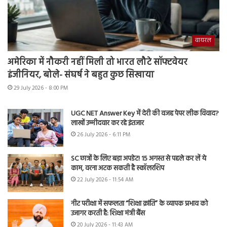
वायरल
अमेरिका में नौकरी नहीं मिली तो भारत लौटे सॉफ्टवेयर
इंजीनियर, बोले- संघर्ष ने बहुत कुछ सिखाया
29 July 2026 - 8:00 PM
UGC NET Answer Key में देरी की वजह पेपर लीक विवाद?
लाखों उम्मीदवार कर रहे इंतजार
26 July 2026 - 6:11 PM
SC छात्रों के लिए बड़ा अपडेट! 15 अगस्त से पहले कर लें ये
काम, वरना अटक सकती है स्कॉलरशिप
22 July 2026 - 11:54 AM
नीट परीक्षा में सफलता “शिक्षा क्रांति” के व्यापक प्रभाव को
उजागर करती है: शिक्षा मंत्री बैंस
20 July 2026 - 11:43 AM