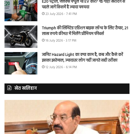
E20 पेट्रोल, फ्लेक्स फ्यूल या EV कार? नई गाड़ी खरीदने से
पहले जानें किसमें है ज्यादा फायदा
23 July 2026 - 7:41 PM
Triumph की लिमिटेड एडिशन बाइक लॉन्च के लिए तैयार, 21
लाख रुपये कीमत में मिलेंगे प्रीमियम फीचर्स
16 July 2026 - 3:17 PM
जानिए Hazard Light का क्या काम है, कब और कैसे करें
इसका इस्तेमाल, ज्यादातर लोग नहीं जानते सही तरीका
12 July 2026 - 6:14 PM
खेत खलिहान