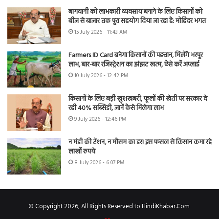
बागवानी को लाभकारी व्यवसाय बनाने के लिए किसानों को
बीज से बाजार तक पूरा सहयोग दिया जा रहा है: मोहिंदर भगत
15 July 2026 - 11:43 AM
Farmers ID Card बनेगा किसानों की पहचान, मिलेंगे भरपूर
लाभ, बार-बार रजिस्ट्रेशन का झंझट खत्म, ऐसे करें अप्लाई
10 July 2026 - 12:42 PM
किसानों के लिए बड़ी खुशखबरी, फूलों की खेती पर सरकार दे
रही 40% सब्सिडी, जानें कैसे मिलेगा लाभ
9 July 2026 - 12:46 PM
न मंडी की टेंशन, न मौसम का डर! इस फसल से किसान कमा रहे
लाखों रुपये
8 July 2026 - 6:07 PM
© Copyright 2026, All Rights Reserved to HindiKhabar.Com