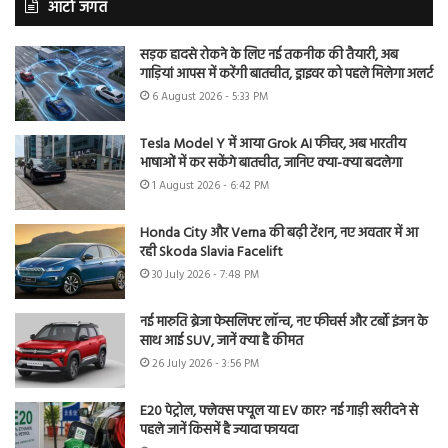
ऑटो जगत
सड़क हादसे रोकने के लिए नई तकनीक की तैयारी, अब
गाड़ियां आपस में करेंगी बातचीत, ड्राइवर को पहले मिलेगा अलर्ट
6 August 2026 - 5:33 PM
Tesla Model Y में आया Grok AI फीचर, अब भारतीय
भाषाओं में कर सकेंगे बातचीत, जानिए क्या-क्या बदलेगा
1 August 2026 - 6:42 PM
Honda City और Verna की बढ़ी टेंशन, नए अवतार में आ
रही Skoda Slavia Facelift
30 July 2026 - 7:48 PM
नई मारुति ब्रेजा फेसलिफ्ट लॉन्च, नए फीचर्स और टर्बो इंजन के
साथ आई SUV, जानें क्या है कीमत
26 July 2026 - 3:56 PM
E20 पेट्रोल, फ्लेक्स फ्यूल या EV कार? नई गाड़ी खरीदने से
पहले जानें किसमें है ज्यादा फायदा