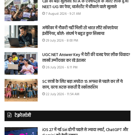
CBI का बड़ा खुलासा: NTA के एक्सपर्ट्स के जरिए लीक हुआ
NEET-UG का पेपर, चार्जशीट में चौंकाने वाले खुलासे
7 August 2026 - 9:21 AM
अमेरिका में नौकरी नहीं मिली तो भारत लौटे सॉफ्टवेयर
इंजीनियर, बोले- संघर्ष ने बहुत कुछ सिखाया
29 July 2026 - 8:00 PM
UGC NET Answer Key में देरी की वजह पेपर लीक विवाद?
लाखों उम्मीदवार कर रहे इंतजार
26 July 2026 - 6:11 PM
SC छात्रों के लिए बड़ा अपडेट! 15 अगस्त से पहले कर लें ये
काम, वरना अटक सकती है स्कॉलरशिप
22 July 2026 - 11:54 AM
टेक्नोलॉजी
iOS 27 में नई Siri होगी पहले से ज्यादा स्मार्ट, ChatGPT और