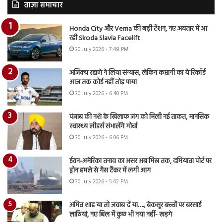
ताज़ा समाचार
Honda City और Verna की बढ़ी टेंशन, नए अवतार में आ
रही Skoda Slavia Facelift
30 July 2026 - 7:48 PM
अजिंक्य रहाणे ने लिया संन्यास, लेकिन कप्तानी का ये रिकॉर्ड
आज तक कोई नहीं तोड़ पाया
30 July 2026 - 6:40 PM
पंजाब की नशे के खिलाफ जंग को मिली नई ताकत, मानसिक
स्वास्थ्य लीडर्स संभालेंगे मोर्चा
30 July 2026 - 6:06 PM
ईरान-अमेरिका तनाव का असर अब मिस्र तक, दमियाता पोर्ट पर
ड्रोन हमले से गैस टैंकर में लगी आग
30 July 2026 - 5:42 PM
अमित शाह या तो जवाब दें या…., बेकसूर बच्चों पर बरसाई
लाठियां, नए बिल में कुछ भी नया नहीं- खड़गे