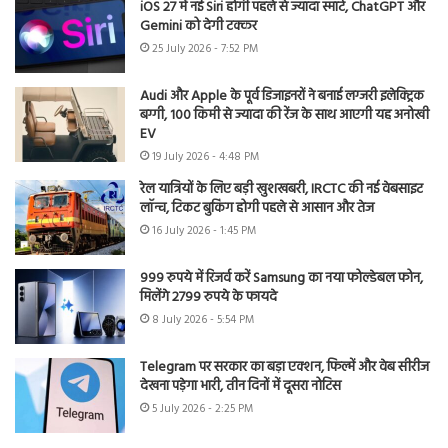
iOS 27 में नई Siri होगी पहले से ज्यादा स्मार्ट, ChatGPT और
Gemini को देगी टक्कर
25 July 2026 - 7:52 PM
Audi और Apple के पूर्व डिजाइनरों ने बनाई लग्जरी इलेक्ट्रिक
बग्गी, 100 किमी से ज्यादा की रेंज के साथ आएगी यह अनोखी
EV
19 July 2026 - 4:48 PM
रेल यात्रियों के लिए बड़ी खुशखबरी, IRCTC की नई वेबसाइट
लॉन्च, टिकट बुकिंग होगी पहले से आसान और तेज
16 July 2026 - 1:45 PM
999 रुपये में रिजर्व करें Samsung का नया फोल्डेबल फोन,
मिलेंगे 2799 रुपये के फायदे
8 July 2026 - 5:54 PM
Telegram पर सरकार का बड़ा एक्शन, फिल्में और वेब सीरीज
देखना पड़ेगा भारी, तीन दिनों में दूसरा नोटिस
5 July 2026 - 2:25 PM