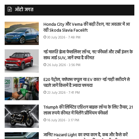
ऑटो जगत
Honda City और Verna की बढ़ी टेंशन, नए अवतार में आ
रही Skoda Slavia Facelift
30 July 2026 - 7:48 PM
नई मारुति ब्रेजा फेसलिफ्ट लॉन्च, नए फीचर्स और टर्बो इंजन के
साथ आई SUV, जानें क्या है कीमत
26 July 2026 - 3:56 PM
E20 पेट्रोल, फ्लेक्स फ्यूल या EV कार? नई गाड़ी खरीदने से
पहले जानें किसमें है ज्यादा फायदा
23 July 2026 - 7:41 PM
Triumph की लिमिटेड एडिशन बाइक लॉन्च के लिए तैयार, 21
लाख रुपये कीमत में मिलेंगे प्रीमियम फीचर्स
16 July 2026 - 3:17 PM
जानिए Hazard Light का क्या काम है, कब और कैसे करें