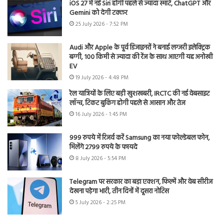
iOS 27 में नई Siri होगी पहले से ज्यादा स्मार्ट, ChatGPT और
Gemini को देगी टक्कर
25 July 2026 - 7:52 PM
Audi और Apple के पूर्व डिजाइनरों ने बनाई लग्जरी इलेक्ट्रिक
बग्गी, 100 किमी से ज्यादा की रेंज के साथ आएगी यह अनोखी
EV
19 July 2026 - 4:48 PM
रेल यात्रियों के लिए बड़ी खुशखबरी, IRCTC की नई वेबसाइट
लॉन्च, टिकट बुकिंग होगी पहले से आसान और तेज
16 July 2026 - 1:45 PM
999 रुपये में रिजर्व करें Samsung का नया फोल्डेबल फोन,
मिलेंगे 2799 रुपये के फायदे
8 July 2026 - 5:54 PM
Telegram पर सरकार का बड़ा एक्शन, फिल्में और वेब सीरीज
देखना पड़ेगा भारी, तीन दिनों में दूसरा नोटिस
5 July 2026 - 2:25 PM