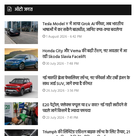
ऑटो जगत
Tesla Model Y में आया Grok AI फीचर, अब भारतीय
भाषाओं में कर सकेंगे बातचीत, जानिए क्या-क्या बदलेगा
1 August 2026 - 6:42 PM
Honda City और Verna की बढ़ी टेंशन, नए अवतार में आ
रही Skoda Slavia Facelift
30 July 2026 - 7:48 PM
नई मारुति ब्रेजा फेसलिफ्ट लॉन्च, नए फीचर्स और टर्बो इंजन के
साथ आई SUV, जानें क्या है कीमत
26 July 2026 - 3:56 PM
E20 पेट्रोल, फ्लेक्स फ्यूल या EV कार? नई गाड़ी खरीदने से
पहले जानें किसमें है ज्यादा फायदा
23 July 2026 - 7:41 PM
Triumph की लिमिटेड एडिशन बाइक लॉन्च के लिए तैयार, 21