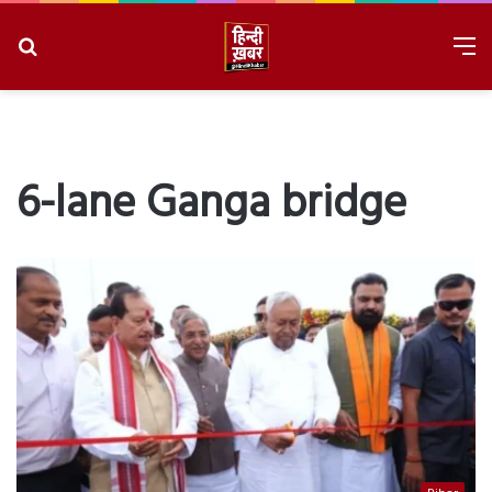
Search
M
for
8/6/2026, 3:32:08 AM
6-lane Ganga bridge