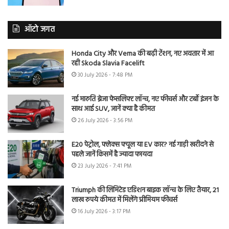
ऑटो जगत
Honda City और Verna की बढ़ी टेंशन, नए अवतार में आ
रही Skoda Slavia Facelift
30 July 2026 - 7:48 PM
नई मारुति ब्रेजा फेसलिफ्ट लॉन्च, नए फीचर्स और टर्बो इंजन के
साथ आई SUV, जानें क्या है कीमत
26 July 2026 - 3:56 PM
E20 पेट्रोल, फ्लेक्स फ्यूल या EV कार? नई गाड़ी खरीदने से
पहले जानें किसमें है ज्यादा फायदा
23 July 2026 - 7:41 PM
Triumph की लिमिटेड एडिशन बाइक लॉन्च के लिए तैयार, 21
लाख रुपये कीमत में मिलेंगे प्रीमियम फीचर्स
16 July 2026 - 3:17 PM