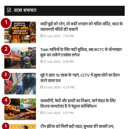
ताज़ा समाचार
कहीं चूहों को भोग, तो कहीं भगवान को मदिरा अर्पित, भारत के
रहस्यमयी मंदिरों की कहानी
31 July 2026 - 7:54 PM
Train यात्रियों के लिए बड़ी सुविधा, अब IRCTC से ऑनलाइन
बुक कर सकेंगे एक्सेस लगेज
31 July 2026 - 6:59 PM
चूहे ने उड़ाए 10 लाख के गहने, CCTV में खुला चोरी का हैरान
करने वाला राज
31 July 2026 - 6:26 PM
दालचीनी, मेथी और हल्दी का मिश्रण, जानें सेहत के लिए
कितना फायदेमंद है ये नेचुरल कॉम्बिनेशन
31 July 2026 - 5:57 PM
टीम इंडिया को मिली बड़ी राहत, बुमराह की वापसी तय,