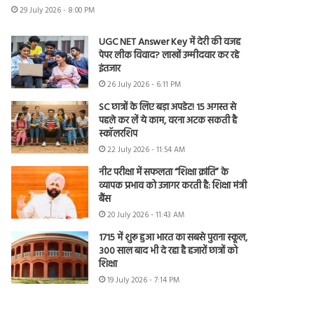
29 July 2026 - 8:00 PM
UGC NET Answer Key में देरी की वजह
पेपर लीक विवाद? लाखों उम्मीदवार कर रहे
इंतजार
26 July 2026 - 6:11 PM
SC छात्रों के लिए बड़ा अपडेट! 15 अगस्त से
पहले कर लें ये काम, वरना अटक सकती है
स्कॉलरशिप
22 July 2026 - 11:54 AM
नीट परीक्षा में सफलता “शिक्षा क्रांति” के
व्यापक प्रभाव को उजागर करती है: शिक्षा मंत्री
बैंस
20 July 2026 - 11:43 AM
1715 में शुरू हुआ भारत का सबसे पुराना स्कूल,
300 साल बाद भी दे रहा है हजारों छात्रों को
शिक्षा
19 July 2026 - 7:14 PM