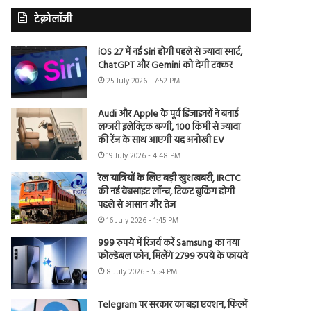
टेक्नोलॉजी
iOS 27 में नई Siri होगी पहले से ज्यादा स्मार्ट,
ChatGPT और Gemini को देगी टक्कर
25 July 2026 - 7:52 PM
Audi और Apple के पूर्व डिजाइनरों ने बनाई
लग्जरी इलेक्ट्रिक बग्गी, 100 किमी से ज्यादा
की रेंज के साथ आएगी यह अनोखी EV
19 July 2026 - 4:48 PM
रेल यात्रियों के लिए बड़ी खुशखबरी, IRCTC
की नई वेबसाइट लॉन्च, टिकट बुकिंग होगी
पहले से आसान और तेज
16 July 2026 - 1:45 PM
999 रुपये में रिजर्व करें Samsung का नया
फोल्डेबल फोन, मिलेंगे 2799 रुपये के फायदे
8 July 2026 - 5:54 PM
Telegram पर सरकार का बड़ा एक्शन, फिल्में