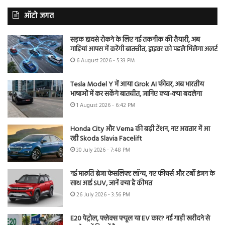
ऑटो जगत
सड़क हादसे रोकने के लिए नई तकनीक की तैयारी, अब
गाड़ियां आपस में करेंगी बातचीत, ड्राइवर को पहले मिलेगा अलर्ट
6 August 2026 - 5:33 PM
Tesla Model Y में आया Grok AI फीचर, अब भारतीय
भाषाओं में कर सकेंगे बातचीत, जानिए क्या-क्या बदलेगा
1 August 2026 - 6:42 PM
Honda City और Verna की बढ़ी टेंशन, नए अवतार में आ
रही Skoda Slavia Facelift
30 July 2026 - 7:48 PM
नई मारुति ब्रेजा फेसलिफ्ट लॉन्च, नए फीचर्स और टर्बो इंजन के
साथ आई SUV, जानें क्या है कीमत
26 July 2026 - 3:56 PM
E20 पेट्रोल, फ्लेक्स फ्यूल या EV कार? नई गाड़ी खरीदने से