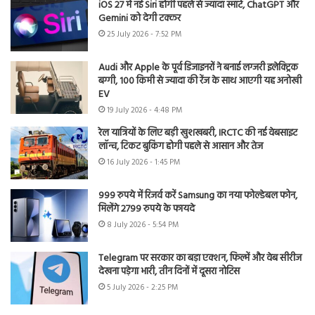
iOS 27 में नई Siri होगी पहले से ज्यादा स्मार्ट, ChatGPT और
Gemini को देगी टक्कर
25 July 2026 - 7:52 PM
Audi और Apple के पूर्व डिजाइनरों ने बनाई लग्जरी इलेक्ट्रिक
बग्गी, 100 किमी से ज्यादा की रेंज के साथ आएगी यह अनोखी
EV
19 July 2026 - 4:48 PM
रेल यात्रियों के लिए बड़ी खुशखबरी, IRCTC की नई वेबसाइट
लॉन्च, टिकट बुकिंग होगी पहले से आसान और तेज
16 July 2026 - 1:45 PM
999 रुपये में रिजर्व करें Samsung का नया फोल्डेबल फोन,
मिलेंगे 2799 रुपये के फायदे
8 July 2026 - 5:54 PM
Telegram पर सरकार का बड़ा एक्शन, फिल्में और वेब सीरीज
देखना पड़ेगा भारी, तीन दिनों में दूसरा नोटिस
5 July 2026 - 2:25 PM