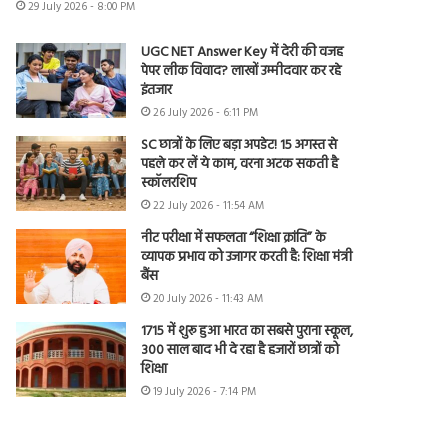
29 July 2026 - 8:00 PM
UGC NET Answer Key में देरी की वजह
पेपर लीक विवाद? लाखों उम्मीदवार कर रहे
इंतजार
26 July 2026 - 6:11 PM
SC छात्रों के लिए बड़ा अपडेट! 15 अगस्त से
पहले कर लें ये काम, वरना अटक सकती है
स्कॉलरशिप
22 July 2026 - 11:54 AM
नीट परीक्षा में सफलता “शिक्षा क्रांति” के
व्यापक प्रभाव को उजागर करती है: शिक्षा मंत्री
बैंस
20 July 2026 - 11:43 AM
1715 में शुरू हुआ भारत का सबसे पुराना स्कूल,
300 साल बाद भी दे रहा है हजारों छात्रों को
शिक्षा
19 July 2026 - 7:14 PM