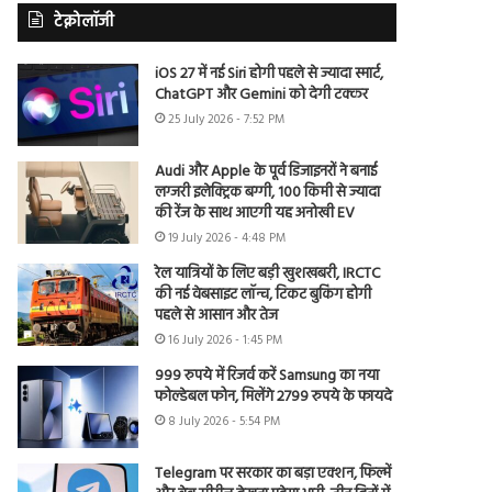
टेक्नोलॉजी
iOS 27 में नई Siri होगी पहले से ज्यादा स्मार्ट,
ChatGPT और Gemini को देगी टक्कर
25 July 2026 - 7:52 PM
Audi और Apple के पूर्व डिजाइनरों ने बनाई
लग्जरी इलेक्ट्रिक बग्गी, 100 किमी से ज्यादा
की रेंज के साथ आएगी यह अनोखी EV
19 July 2026 - 4:48 PM
रेल यात्रियों के लिए बड़ी खुशखबरी, IRCTC
की नई वेबसाइट लॉन्च, टिकट बुकिंग होगी
पहले से आसान और तेज
16 July 2026 - 1:45 PM
999 रुपये में रिजर्व करें Samsung का नया
फोल्डेबल फोन, मिलेंगे 2799 रुपये के फायदे
8 July 2026 - 5:54 PM
Telegram पर सरकार का बड़ा एक्शन, फिल्में