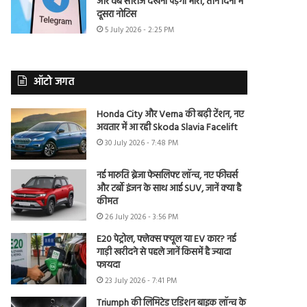
और वेब सीरीज देखना पड़ेगा भारी, तीन दिनों में
दूसरा नोटिस
5 July 2026 - 2:25 PM
ऑटो जगत
Honda City और Verna की बढ़ी टेंशन, नए
अवतार में आ रही Skoda Slavia Facelift
30 July 2026 - 7:48 PM
नई मारुति ब्रेजा फेसलिफ्ट लॉन्च, नए फीचर्स
और टर्बो इंजन के साथ आई SUV, जानें क्या है
कीमत
26 July 2026 - 3:56 PM
E20 पेट्रोल, फ्लेक्स फ्यूल या EV कार? नई
गाड़ी खरीदने से पहले जानें किसमें है ज्यादा
फायदा
23 July 2026 - 7:41 PM
Triumph की लिमिटेड एडिशन बाइक लॉन्च के