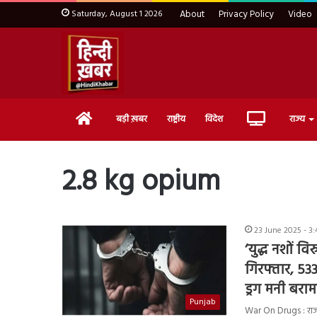
Saturday, August 1 2026
About
Privacy Policy
Video
Home
Live
बड़ी ख़बर
राष्ट्रीय
विदेश
राज्य
TV
2.8 kg opium
23 June 2025 - 3
‘युद्ध नशों वि
गिरफ्तार, 53
ड्रग मनी बरा
Punjab
War On Drugs : राज्य म