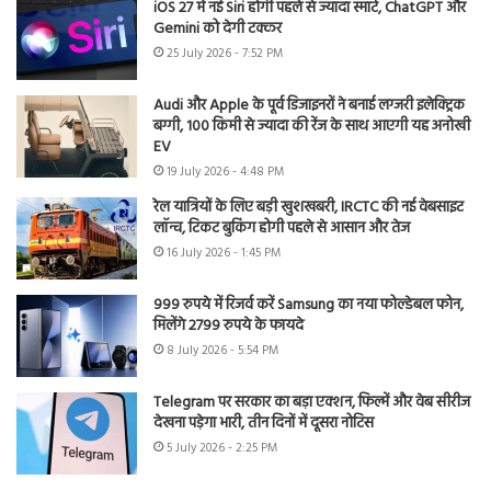
iOS 27 में नई Siri होगी पहले से ज्यादा स्मार्ट, ChatGPT और
Gemini को देगी टक्कर
25 July 2026 - 7:52 PM
Audi और Apple के पूर्व डिजाइनरों ने बनाई लग्जरी इलेक्ट्रिक
बग्गी, 100 किमी से ज्यादा की रेंज के साथ आएगी यह अनोखी
EV
19 July 2026 - 4:48 PM
रेल यात्रियों के लिए बड़ी खुशखबरी, IRCTC की नई वेबसाइट
लॉन्च, टिकट बुकिंग होगी पहले से आसान और तेज
16 July 2026 - 1:45 PM
999 रुपये में रिजर्व करें Samsung का नया फोल्डेबल फोन,
मिलेंगे 2799 रुपये के फायदे
8 July 2026 - 5:54 PM
Telegram पर सरकार का बड़ा एक्शन, फिल्में और वेब सीरीज
देखना पड़ेगा भारी, तीन दिनों में दूसरा नोटिस
5 July 2026 - 2:25 PM