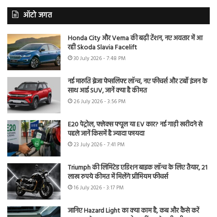
ऑटो जगत
Honda City और Verna की बढ़ी टेंशन, नए अवतार में आ
रही Skoda Slavia Facelift
30 July 2026 - 7:48 PM
नई मारुति ब्रेजा फेसलिफ्ट लॉन्च, नए फीचर्स और टर्बो इंजन के
साथ आई SUV, जानें क्या है कीमत
26 July 2026 - 3:56 PM
E20 पेट्रोल, फ्लेक्स फ्यूल या EV कार? नई गाड़ी खरीदने से
पहले जानें किसमें है ज्यादा फायदा
23 July 2026 - 7:41 PM
Triumph की लिमिटेड एडिशन बाइक लॉन्च के लिए तैयार, 21
लाख रुपये कीमत में मिलेंगे प्रीमियम फीचर्स
16 July 2026 - 3:17 PM
जानिए Hazard Light का क्या काम है, कब और कैसे करें