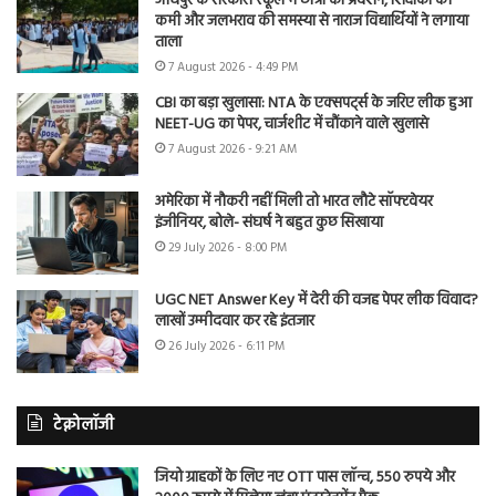
जोधपुर के सरकारी स्कूल में छात्रों का प्रदर्शन, शिक्षकों की
कमी और जलभराव की समस्या से नाराज विद्यार्थियों ने लगाया
ताला
7 August 2026 - 4:49 PM
CBI का बड़ा खुलासा: NTA के एक्सपर्ट्स के जरिए लीक हुआ
NEET-UG का पेपर, चार्जशीट में चौंकाने वाले खुलासे
7 August 2026 - 9:21 AM
अमेरिका में नौकरी नहीं मिली तो भारत लौटे सॉफ्टवेयर
इंजीनियर, बोले- संघर्ष ने बहुत कुछ सिखाया
29 July 2026 - 8:00 PM
UGC NET Answer Key में देरी की वजह पेपर लीक विवाद?
लाखों उम्मीदवार कर रहे इंतजार
26 July 2026 - 6:11 PM
टेक्नोलॉजी
जियो ग्राहकों के लिए नए OTT पास लॉन्च, 550 रुपये और