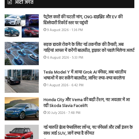
ऑटो जगत
पेट्रोल कारों की घटती मांग, CNG-हाइब्रिड और EV की
हिस्सेदारी रिकॉर्ड स्तर पर पहुंची
9 August 2026 - 1:36 PM
सड़क हादसे रोकने के लिए नई तकनीक की तैयारी, अब
गाड़ियां आपस में करेंगी बातचीत, ड्राइवर को पहले मिलेगा अलर्ट
6 August 2026 - 5:33 PM
Tesla Model Y में आया Grok AI फीचर, अब भारतीय
भाषाओं में कर सकेंगे बातचीत, जानिए क्या-क्या बदलेगा
1 August 2026 - 6:42 PM
Honda City और Verna की बढ़ी टेंशन, नए अवतार में आ
रही Skoda Slavia Facelift
30 July 2026 - 7:48 PM
नई मारुति ब्रेजा फेसलिफ्ट लॉन्च, नए फीचर्स और टर्बो इंजन के
साथ आई SUV, जानें क्या है कीमत