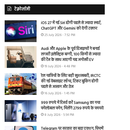
टेक्नोलॉजी
iOS 27 में नई Siri होगी पहले से ज्यादा स्मार्ट,
ChatGPT और Gemini को देगी टक्कर
25 July 2026 - 7:52 PM
Audi और Apple के पूर्व डिजाइनरों ने बनाई
लग्जरी इलेक्ट्रिक बग्गी, 100 किमी से ज्यादा
की रेंज के साथ आएगी यह अनोखी EV
19 July 2026 - 4:48 PM
रेल यात्रियों के लिए बड़ी खुशखबरी, IRCTC
की नई वेबसाइट लॉन्च, टिकट बुकिंग होगी
पहले से आसान और तेज
16 July 2026 - 1:45 PM
999 रुपये में रिजर्व करें Samsung का नया
फोल्डेबल फोन, मिलेंगे 2799 रुपये के फायदे
8 July 2026 - 5:54 PM
Telegram पर सरकार का बड़ा एक्शन, फिल्में