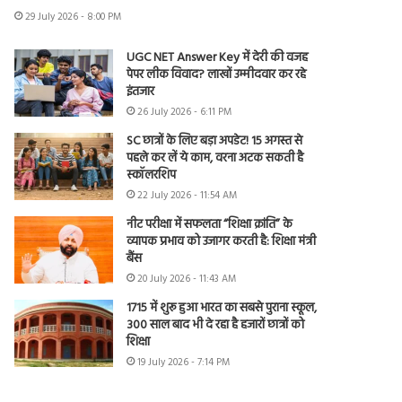
29 July 2026 - 8:00 PM
UGC NET Answer Key में देरी की वजह
पेपर लीक विवाद? लाखों उम्मीदवार कर रहे
इंतजार
26 July 2026 - 6:11 PM
SC छात्रों के लिए बड़ा अपडेट! 15 अगस्त से
पहले कर लें ये काम, वरना अटक सकती है
स्कॉलरशिप
22 July 2026 - 11:54 AM
नीट परीक्षा में सफलता “शिक्षा क्रांति” के
व्यापक प्रभाव को उजागर करती है: शिक्षा मंत्री
बैंस
20 July 2026 - 11:43 AM
1715 में शुरू हुआ भारत का सबसे पुराना स्कूल,
300 साल बाद भी दे रहा है हजारों छात्रों को
शिक्षा
19 July 2026 - 7:14 PM