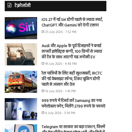
टेक्नोलॉजी
iOS 27 में नई Siri होगी पहले से ज्यादा स्मार्ट,
ChatGPT और Gemini को देगी टक्कर
25 July 2026 - 7:52 PM
Audi और Apple के पूर्व डिजाइनरों ने बनाई
लग्जरी इलेक्ट्रिक बग्गी, 100 किमी से ज्यादा
की रेंज के साथ आएगी यह अनोखी EV
19 July 2026 - 4:48 PM
रेल यात्रियों के लिए बड़ी खुशखबरी, IRCTC
की नई वेबसाइट लॉन्च, टिकट बुकिंग होगी
पहले से आसान और तेज
16 July 2026 - 1:45 PM
999 रुपये में रिजर्व करें Samsung का नया
फोल्डेबल फोन, मिलेंगे 2799 रुपये के फायदे
8 July 2026 - 5:54 PM
Telegram पर सरकार का बड़ा एक्शन, फिल्में