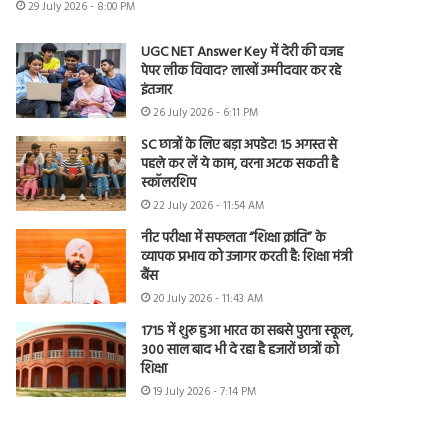
29 July 2026 - 8:00 PM
UGC NET Answer Key में देरी की वजह
पेपर लीक विवाद? लाखों उम्मीदवार कर रहे
इंतजार
26 July 2026 - 6:11 PM
SC छात्रों के लिए बड़ा अपडेट! 15 अगस्त से
पहले कर लें ये काम, वरना अटक सकती है
स्कॉलरशिप
22 July 2026 - 11:54 AM
नीट परीक्षा में सफलता “शिक्षा क्रांति” के
व्यापक प्रभाव को उजागर करती है: शिक्षा मंत्री
बैंस
20 July 2026 - 11:43 AM
1715 में शुरू हुआ भारत का सबसे पुराना स्कूल,
300 साल बाद भी दे रहा है हजारों छात्रों को
शिक्षा
19 July 2026 - 7:14 PM