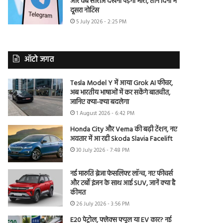
और वेब सीरीज देखना पड़ेगा भारी, तीन दिनों में
दूसरा नोटिस
5 July 2026 - 2:25 PM
ऑटो जगत
Tesla Model Y में आया Grok AI फीचर,
अब भारतीय भाषाओं में कर सकेंगे बातचीत,
जानिए क्या-क्या बदलेगा
1 August 2026 - 6:42 PM
Honda City और Verna की बढ़ी टेंशन, नए
अवतार में आ रही Skoda Slavia Facelift
30 July 2026 - 7:48 PM
नई मारुति ब्रेजा फेसलिफ्ट लॉन्च, नए फीचर्स
और टर्बो इंजन के साथ आई SUV, जानें क्या है
कीमत
26 July 2026 - 3:56 PM
E20 पेट्रोल, फ्लेक्स फ्यूल या EV कार? नई