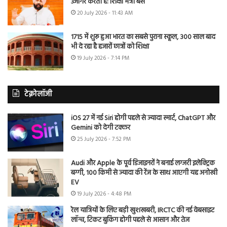
उजागर करती है: शिक्षा मंत्री बैंस
20 July 2026 - 11:43 AM
1715 में शुरू हुआ भारत का सबसे पुराना स्कूल, 300 साल बाद
भी दे रहा है हजारों छात्रों को शिक्षा
19 July 2026 - 7:14 PM
टेक्नोलॉजी
iOS 27 में नई Siri होगी पहले से ज्यादा स्मार्ट, ChatGPT और
Gemini को देगी टक्कर
25 July 2026 - 7:52 PM
Audi और Apple के पूर्व डिजाइनरों ने बनाई लग्जरी इलेक्ट्रिक
बग्गी, 100 किमी से ज्यादा की रेंज के साथ आएगी यह अनोखी
EV
19 July 2026 - 4:48 PM
रेल यात्रियों के लिए बड़ी खुशखबरी, IRCTC की नई वेबसाइट
लॉन्च, टिकट बुकिंग होगी पहले से आसान और तेज