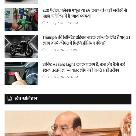
E20 पेट्रोल, फ्लेक्स फ्यूल या EV कार? नई गाड़ी खरीदने से
पहले जानें किसमें है ज्यादा फायदा
23 July 2026 - 7:41 PM
Triumph की लिमिटेड एडिशन बाइक लॉन्च के लिए तैयार, 21
लाख रुपये कीमत में मिलेंगे प्रीमियम फीचर्स
16 July 2026 - 3:17 PM
जानिए Hazard Light का क्या काम है, कब और कैसे करें
इसका इस्तेमाल, ज्यादातर लोग नहीं जानते सही तरीका
12 July 2026 - 6:14 PM
खेत खलिहान