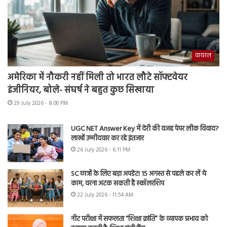
वायरल
अमेरिका में नौकरी नहीं मिली तो भारत लौटे सॉफ्टवेयर
इंजीनियर, बोले- संघर्ष ने बहुत कुछ सिखाया
29 July 2026 - 8:00 PM
UGC NET Answer Key में देरी की वजह पेपर लीक विवाद?
लाखों उम्मीदवार कर रहे इंतजार
26 July 2026 - 6:11 PM
SC छात्रों के लिए बड़ा अपडेट! 15 अगस्त से पहले कर लें ये
काम, वरना अटक सकती है स्कॉलरशिप
22 July 2026 - 11:54 AM
नीट परीक्षा में सफलता “शिक्षा क्रांति” के व्यापक प्रभाव को