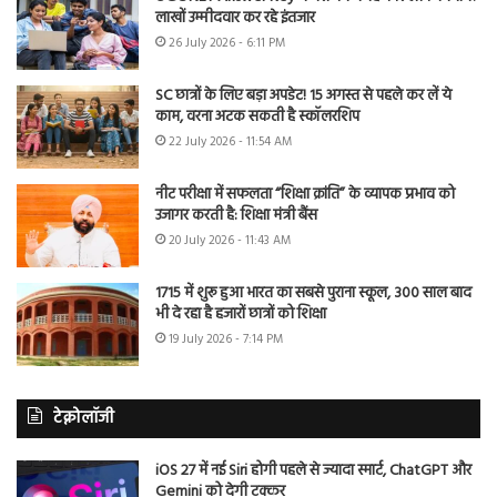
लाखों उम्मीदवार कर रहे इंतजार
26 July 2026 - 6:11 PM
SC छात्रों के लिए बड़ा अपडेट! 15 अगस्त से पहले कर लें ये
काम, वरना अटक सकती है स्कॉलरशिप
22 July 2026 - 11:54 AM
नीट परीक्षा में सफलता “शिक्षा क्रांति” के व्यापक प्रभाव को
उजागर करती है: शिक्षा मंत्री बैंस
20 July 2026 - 11:43 AM
1715 में शुरू हुआ भारत का सबसे पुराना स्कूल, 300 साल बाद
भी दे रहा है हजारों छात्रों को शिक्षा
19 July 2026 - 7:14 PM
टेक्नोलॉजी
iOS 27 में नई Siri होगी पहले से ज्यादा स्मार्ट, ChatGPT और
Gemini को देगी टक्कर