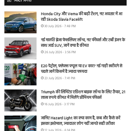
ऑटो जगत
Honda City और Verna की बढ़ी टेंशन, नए अवतार में आ
रही Skoda Slavia Facelift
30 July 2026 - 7:48 PM
नई मारुति ब्रेजा फेसलिफ्ट लॉन्च, नए फीचर्स और टर्बो इंजन के
साथ आई SUV, जानें क्या है कीमत
26 July 2026 - 3:56 PM
E20 पेट्रोल, फ्लेक्स फ्यूल या EV कार? नई गाड़ी खरीदने से
पहले जानें किसमें है ज्यादा फायदा
23 July 2026 - 7:41 PM
Triumph की लिमिटेड एडिशन बाइक लॉन्च के लिए तैयार, 21
लाख रुपये कीमत में मिलेंगे प्रीमियम फीचर्स
16 July 2026 - 3:17 PM
जानिए Hazard Light का क्या काम है, कब और कैसे करें
इसका इस्तेमाल, ज्यादातर लोग नहीं जानते सही तरीका
12 July 2026 - 6:14 PM