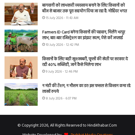
बागवानी को लाभकारी व्यवसाय बनाने के लिए किसानों को
बीज से बाजार तक पूरा सहयोग दिया जा रहा है: मोहिंदर भगत
15 July 2026 - 11:43 AM
Farmers ID Card बनेगा किसानों की पहचान, मिलेंगे भरपूर
लाभ, बार-बार रजिस्ट्रेशन का झंझट खत्म, ऐसे करें अप्लाई
10 July 2026 - 12:42 PM
किसानों के लिए बड़ी खुशखबरी, फूलों की खेती पर सरकार दे
रही 40% सब्सिडी, जानें कैसे मिलेगा लाभ
9 July 2026 - 12:46 PM
न मंडी की टेंशन, न मौसम का डर! इस फसल से किसान कमा रहे
लाखों रुपये
8 July 2026 - 6:07 PM
© Copyright 2026, All Rights Reserved to HindiKhabar.Com