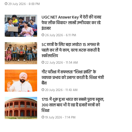
29 July 2026 - 8:00 PM
UGC NET Answer Key में देरी की वजह
पेपर लीक विवाद? लाखों उम्मीदवार कर रहे
इंतजार
26 July 2026 - 6:11 PM
SC छात्रों के लिए बड़ा अपडेट! 15 अगस्त से
पहले कर लें ये काम, वरना अटक सकती है
स्कॉलरशिप
22 July 2026 - 11:54 AM
नीट परीक्षा में सफलता “शिक्षा क्रांति” के
व्यापक प्रभाव को उजागर करती है: शिक्षा मंत्री
बैंस
20 July 2026 - 11:43 AM
1715 में शुरू हुआ भारत का सबसे पुराना स्कूल,
300 साल बाद भी दे रहा है हजारों छात्रों को
शिक्षा
19 July 2026 - 7:14 PM