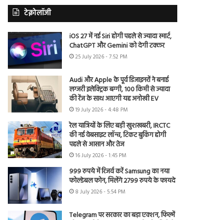
टेक्नोलॉजी
iOS 27 में नई Siri होगी पहले से ज्यादा स्मार्ट,
ChatGPT और Gemini को देगी टक्कर
25 July 2026 - 7:52 PM
Audi और Apple के पूर्व डिजाइनरों ने बनाई
लग्जरी इलेक्ट्रिक बग्गी, 100 किमी से ज्यादा
की रेंज के साथ आएगी यह अनोखी EV
19 July 2026 - 4:48 PM
रेल यात्रियों के लिए बड़ी खुशखबरी, IRCTC
की नई वेबसाइट लॉन्च, टिकट बुकिंग होगी
पहले से आसान और तेज
16 July 2026 - 1:45 PM
999 रुपये में रिजर्व करें Samsung का नया
फोल्डेबल फोन, मिलेंगे 2799 रुपये के फायदे
8 July 2026 - 5:54 PM
Telegram पर सरकार का बड़ा एक्शन, फिल्में