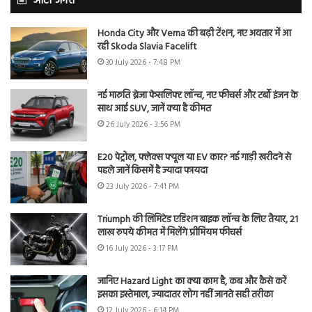
ऑटो जगत
Honda City और Verna की बढ़ी टेंशन, नए अवतार में आ
रही Skoda Slavia Facelift
30 July 2026 - 7:48 PM
नई मारुति ब्रेजा फेसलिफ्ट लॉन्च, नए फीचर्स और टर्बो इंजन के
साथ आई SUV, जानें क्या है कीमत
26 July 2026 - 3:56 PM
E20 पेट्रोल, फ्लेक्स फ्यूल या EV कार? नई गाड़ी खरीदने से
पहले जानें किसमें है ज्यादा फायदा
23 July 2026 - 7:41 PM
Triumph की लिमिटेड एडिशन बाइक लॉन्च के लिए तैयार, 21
लाख रुपये कीमत में मिलेंगे प्रीमियम फीचर्स
16 July 2026 - 3:17 PM
जानिए Hazard Light का क्या काम है, कब और कैसे करें
इसका इस्तेमाल, ज्यादातर लोग नहीं जानते सही तरीका
12 July 2026 - 6:14 PM