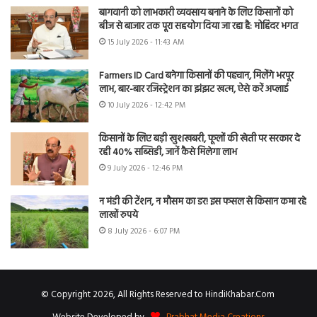
बागवानी को लाभकारी व्यवसाय बनाने के लिए किसानों को
बीज से बाजार तक पूरा सहयोग दिया जा रहा है: मोहिंदर भगत
15 July 2026 - 11:43 AM
Farmers ID Card बनेगा किसानों की पहचान, मिलेंगे भरपूर
लाभ, बार-बार रजिस्ट्रेशन का झंझट खत्म, ऐसे करें अप्लाई
10 July 2026 - 12:42 PM
किसानों के लिए बड़ी खुशखबरी, फूलों की खेती पर सरकार दे
रही 40% सब्सिडी, जानें कैसे मिलेगा लाभ
9 July 2026 - 12:46 PM
न मंडी की टेंशन, न मौसम का डर! इस फसल से किसान कमा रहे
लाखों रुपये
8 July 2026 - 6:07 PM
© Copyright 2026, All Rights Reserved to HindiKhabar.Com