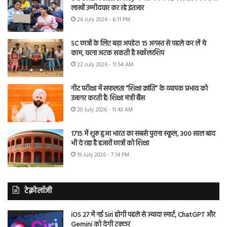
लाखों उम्मीदवार कर रहे इंतजार
26 July 2026 - 6:11 PM
SC छात्रों के लिए बड़ा अपडेट! 15 अगस्त से पहले कर लें ये
काम, वरना अटक सकती है स्कॉलरशिप
22 July 2026 - 11:54 AM
नीट परीक्षा में सफलता “शिक्षा क्रांति” के व्यापक प्रभाव को
उजागर करती है: शिक्षा मंत्री बैंस
20 July 2026 - 11:43 AM
1715 में शुरू हुआ भारत का सबसे पुराना स्कूल, 300 साल बाद
भी दे रहा है हजारों छात्रों को शिक्षा
19 July 2026 - 7:14 PM
टेक्नोलॉजी
iOS 27 में नई Siri होगी पहले से ज्यादा स्मार्ट, ChatGPT और
Gemini को देगी टक्कर