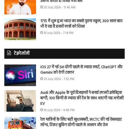
उजागर करती है: शिक्षा मंत्री बैंस
20 July 2026 - 11:43 AM
1715 में शुरू हुआ भारत का सबसे पुराना स्कूल, 300 साल बाद
भी दे रहा है हजारों छात्रों को शिक्षा
19 July 2026 - 7:14 PM
टेक्नोलॉजी
iOS 27 में नई Siri होगी पहले से ज्यादा स्मार्ट, ChatGPT और
Gemini को देगी टक्कर
25 July 2026 - 7:52 PM
Audi और Apple के पूर्व डिजाइनरों ने बनाई लग्जरी इलेक्ट्रिक
बग्गी, 100 किमी से ज्यादा की रेंज के साथ आएगी यह अनोखी
EV
19 July 2026 - 4:48 PM
रेल यात्रियों के लिए बड़ी खुशखबरी, IRCTC की नई वेबसाइट
लॉन्च, टिकट बुकिंग होगी पहले से आसान और तेज