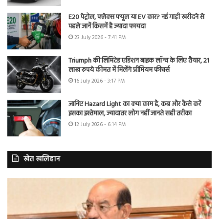
E20 पेट्रोल, फ्लेक्स फ्यूल या EV कार? नई गाड़ी खरीदने से
पहले जानें किसमें है ज्यादा फायदा
23 July 2026 - 7:41 PM
Triumph की लिमिटेड एडिशन बाइक लॉन्च के लिए तैयार, 21
लाख रुपये कीमत में मिलेंगे प्रीमियम फीचर्स
16 July 2026 - 3:17 PM
जानिए Hazard Light का क्या काम है, कब और कैसे करें
इसका इस्तेमाल, ज्यादातर लोग नहीं जानते सही तरीका
12 July 2026 - 6:14 PM
खेत खलिहान