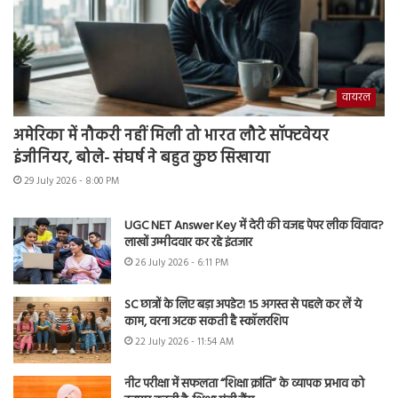
वायरल
अमेरिका में नौकरी नहीं मिली तो भारत लौटे सॉफ्टवेयर
इंजीनियर, बोले- संघर्ष ने बहुत कुछ सिखाया
29 July 2026 - 8:00 PM
UGC NET Answer Key में देरी की वजह पेपर लीक विवाद?
लाखों उम्मीदवार कर रहे इंतजार
26 July 2026 - 6:11 PM
SC छात्रों के लिए बड़ा अपडेट! 15 अगस्त से पहले कर लें ये
काम, वरना अटक सकती है स्कॉलरशिप
22 July 2026 - 11:54 AM
नीट परीक्षा में सफलता “शिक्षा क्रांति” के व्यापक प्रभाव को