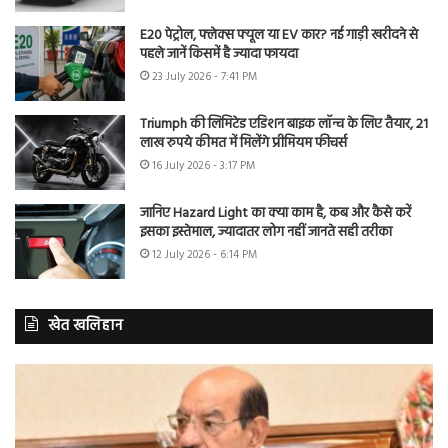
E20 पेट्रोल, फ्लेक्स फ्यूल या EV कार? नई गाड़ी खरीदने से
पहले जानें किसमें है ज्यादा फायदा
23 July 2026 - 7:41 PM
Triumph की लिमिटेड एडिशन बाइक लॉन्च के लिए तैयार, 21
लाख रुपये कीमत में मिलेंगे प्रीमियम फीचर्स
16 July 2026 - 3:17 PM
जानिए Hazard Light का क्या काम है, कब और कैसे करें
इसका इस्तेमाल, ज्यादातर लोग नहीं जानते सही तरीका
12 July 2026 - 6:14 PM
खेत खलिहान