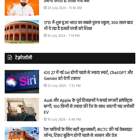
उजागर करती है: शिक्षा मंत्री बैंस
20 July 2026 - 11:43 AM
1715 में शुरू हुआ भारत का सबसे पुराना स्कूल, 300 साल बाद
भी दे रहा है हजारों छात्रों को शिक्षा
19 July 2026 - 7:14 PM
टेक्नोलॉजी
iOS 27 में नई Siri होगी पहले से ज्यादा स्मार्ट, ChatGPT और
Gemini को देगी टक्कर
25 July 2026 - 7:52 PM
Audi और Apple के पूर्व डिजाइनरों ने बनाई लग्जरी इलेक्ट्रिक
बग्गी, 100 किमी से ज्यादा की रेंज के साथ आएगी यह अनोखी
EV
19 July 2026 - 4:48 PM
रेल यात्रियों के लिए बड़ी खुशखबरी, IRCTC की नई वेबसाइट
लॉन्च, टिकट बुकिंग होगी पहले से आसान और तेज