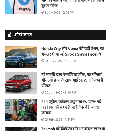
और वेब सीरीज देखना पड़ेगा भारी, तीन दिनों में
दूसरा नोटिस
5 July 2026 - 2:25 PM
ऑटो जगत
Honda City और Verna की बढ़ी टेंशन, नए
अवतार में आ रही Skoda Slavia Facelift
30 July 2026 - 7:48 PM
नई मारुति ब्रेजा फेसलिफ्ट लॉन्च, नए फीचर्स
और टर्बो इंजन के साथ आई SUV, जानें क्या है
कीमत
26 July 2026 - 3:56 PM
E20 पेट्रोल, फ्लेक्स फ्यूल या EV कार? नई
गाड़ी खरीदने से पहले जानें किसमें है ज्यादा
फायदा
23 July 2026 - 7:41 PM
Triumph की लिमिटेड एडिशन बाइक लॉन्च के