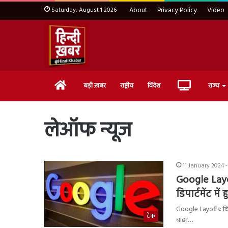
Saturday, August 1 2026
About
Privacy Policy
Video
Home
Live
बड़ी ख़बर
राष्ट्रीय
विदेश
राज्य
TV
लेऑफ न्यूज
11 January 2024 -
Google Layof
डिपार्टमेंट में
Google Layoffs: दिग
टेक
बाहर…