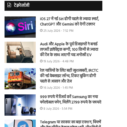
टेक्नोलॉजी
iOS 27 में नई Siri होगी पहले से ज्यादा स्मार्ट,
ChatGPT और Gemini को देगी टक्कर
25 July 2026 - 7:52 PM
Audi और Apple के पूर्व डिजाइनरों ने बनाई
लग्जरी इलेक्ट्रिक बग्गी, 100 किमी से ज्यादा
की रेंज के साथ आएगी यह अनोखी EV
19 July 2026 - 4:48 PM
रेल यात्रियों के लिए बड़ी खुशखबरी, IRCTC
की नई वेबसाइट लॉन्च, टिकट बुकिंग होगी
पहले से आसान और तेज
16 July 2026 - 1:45 PM
999 रुपये में रिजर्व करें Samsung का नया
फोल्डेबल फोन, मिलेंगे 2799 रुपये के फायदे
8 July 2026 - 5:54 PM
Telegram पर सरकार का बड़ा एक्शन, फिल्में