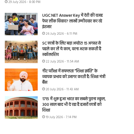
29 July 2026 - 8:00 PM
UGC NET Answer Key में देरी की वजह
पेपर लीक विवाद? लाखों उम्मीदवार कर रहे
इंतजार
26 July 2026 - 6:11 PM
SC छात्रों के लिए बड़ा अपडेट! 15 अगस्त से
पहले कर लें ये काम, वरना अटक सकती है
स्कॉलरशिप
22 July 2026 - 11:54 AM
नीट परीक्षा में सफलता “शिक्षा क्रांति” के
व्यापक प्रभाव को उजागर करती है: शिक्षा मंत्री
बैंस
20 July 2026 - 11:43 AM
1715 में शुरू हुआ भारत का सबसे पुराना स्कूल,
300 साल बाद भी दे रहा है हजारों छात्रों को
शिक्षा
19 July 2026 - 7:14 PM