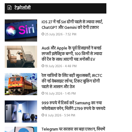
टेक्नोलॉजी
iOS 27 में नई Siri होगी पहले से ज्यादा स्मार्ट,
ChatGPT और Gemini को देगी टक्कर
25 July 2026 - 7:52 PM
Audi और Apple के पूर्व डिजाइनरों ने बनाई
लग्जरी इलेक्ट्रिक बग्गी, 100 किमी से ज्यादा
की रेंज के साथ आएगी यह अनोखी EV
19 July 2026 - 4:48 PM
रेल यात्रियों के लिए बड़ी खुशखबरी, IRCTC
की नई वेबसाइट लॉन्च, टिकट बुकिंग होगी
पहले से आसान और तेज
16 July 2026 - 1:45 PM
999 रुपये में रिजर्व करें Samsung का नया
फोल्डेबल फोन, मिलेंगे 2799 रुपये के फायदे
8 July 2026 - 5:54 PM
Telegram पर सरकार का बड़ा एक्शन, फिल्में