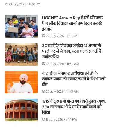
29 July 2026 - 8:00 PM
UGC NET Answer Key में देरी की वजह
पेपर लीक विवाद? लाखों उम्मीदवार कर रहे
इंतजार
26 July 2026 - 6:11 PM
SC छात्रों के लिए बड़ा अपडेट! 15 अगस्त से
पहले कर लें ये काम, वरना अटक सकती है
स्कॉलरशिप
22 July 2026 - 11:54 AM
नीट परीक्षा में सफलता “शिक्षा क्रांति” के
व्यापक प्रभाव को उजागर करती है: शिक्षा मंत्री
बैंस
20 July 2026 - 11:43 AM
1715 में शुरू हुआ भारत का सबसे पुराना स्कूल,
300 साल बाद भी दे रहा है हजारों छात्रों को
शिक्षा
19 July 2026 - 7:14 PM