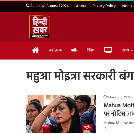
Saturday, August 1 2026
About
Privacy Policy
Video
Home
Live
बड़ी ख़बर
राष्ट्रीय
विदेश
राज्य
TV
महुआ मोइत्रा सरकारी बं
9 January 2024 -
Mahua Moitra
पर नोटिस ज
Mahua Moitra: कैश फॉर
राष्ट्रीय
की…