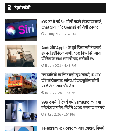
टेक्नोलॉजी
iOS 27 में नई Siri होगी पहले से ज्यादा स्मार्ट,
ChatGPT और Gemini को देगी टक्कर
25 July 2026 - 7:52 PM
Audi और Apple के पूर्व डिजाइनरों ने बनाई
लग्जरी इलेक्ट्रिक बग्गी, 100 किमी से ज्यादा
की रेंज के साथ आएगी यह अनोखी EV
19 July 2026 - 4:48 PM
रेल यात्रियों के लिए बड़ी खुशखबरी, IRCTC
की नई वेबसाइट लॉन्च, टिकट बुकिंग होगी
पहले से आसान और तेज
16 July 2026 - 1:45 PM
999 रुपये में रिजर्व करें Samsung का नया
फोल्डेबल फोन, मिलेंगे 2799 रुपये के फायदे
8 July 2026 - 5:54 PM
Telegram पर सरकार का बड़ा एक्शन, फिल्में