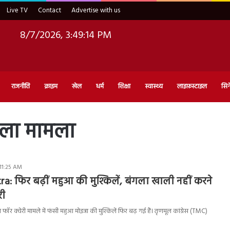
Live TV
Contact
Advertise with us
8/7/2026, 3:49:15 PM
राजनीति
क्राइम
खेल
धर्म
शिक्षा
स्वास्थ्य
लाइफ़स्टाइल
सिन
गला मामला
 11:25 AM
: फिर बढ़ीं महुआ की मुश्किलें, बंगला खाली नहीं करने
ारी
 क्वेरी मामले में फंसी महुआ मोइत्रा की मुश्किलें फिर बढ़ गई हैं। तृणमूल कांग्रेस (TMC)