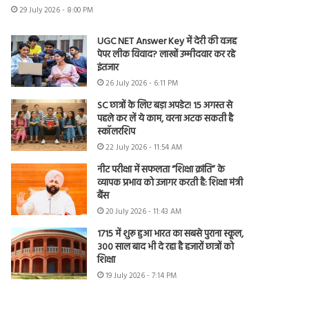
29 July 2026 - 8:00 PM
UGC NET Answer Key में देरी की वजह
पेपर लीक विवाद? लाखों उम्मीदवार कर रहे
इंतजार
26 July 2026 - 6:11 PM
SC छात्रों के लिए बड़ा अपडेट! 15 अगस्त से
पहले कर लें ये काम, वरना अटक सकती है
स्कॉलरशिप
22 July 2026 - 11:54 AM
नीट परीक्षा में सफलता “शिक्षा क्रांति” के
व्यापक प्रभाव को उजागर करती है: शिक्षा मंत्री
बैंस
20 July 2026 - 11:43 AM
1715 में शुरू हुआ भारत का सबसे पुराना स्कूल,
300 साल बाद भी दे रहा है हजारों छात्रों को
शिक्षा
19 July 2026 - 7:14 PM