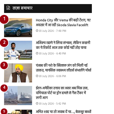
ताज़ा समाचार
Honda City और Verna की बढ़ी टेंशन, नए
अवतार में आ रही Skoda Slavia Facelift
30 July 2026 - 7:48 PM
अजिंक्य रहाणे ने लिया संन्यास, लेकिन कप्तानी
का ये रिकॉर्ड आज तक कोई नहीं तोड़ पाया
30 July 2026 - 6:40 PM
पंजाब की नशे के खिलाफ जंग को मिली नई
ताकत, मानसिक स्वास्थ्य लीडर्स संभालेंगे मोर्चा
30 July 2026 - 6:06 PM
ईरान-अमेरिका तनाव का असर अब मिस्र तक,
दमियाता पोर्ट पर ड्रोन हमले से गैस टैंकर में
लगी आग
30 July 2026 - 5:42 PM
अमित शाह या तो जवाब दें या…., बेकसूर बच्चों