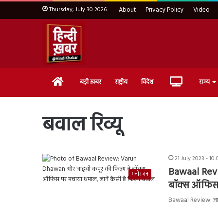
Thursday, July 30 2026
About
Privacy Policy
Video
Home
Live
बड़ी ख़बर
राष्ट्रीय
विदेश
राज्य
TV
बवाल रिव्यू
21 July 2023 - 10
Bawaal Revi
मनोरंजन
बॉक्स ऑफिस 
Bawaal Review: जाह्न