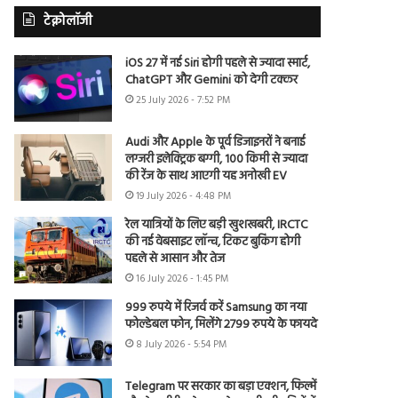
टेक्नोलॉजी
iOS 27 में नई Siri होगी पहले से ज्यादा स्मार्ट,
ChatGPT और Gemini को देगी टक्कर
25 July 2026 - 7:52 PM
Audi और Apple के पूर्व डिजाइनरों ने बनाई
लग्जरी इलेक्ट्रिक बग्गी, 100 किमी से ज्यादा
की रेंज के साथ आएगी यह अनोखी EV
19 July 2026 - 4:48 PM
रेल यात्रियों के लिए बड़ी खुशखबरी, IRCTC
की नई वेबसाइट लॉन्च, टिकट बुकिंग होगी
पहले से आसान और तेज
16 July 2026 - 1:45 PM
999 रुपये में रिजर्व करें Samsung का नया
फोल्डेबल फोन, मिलेंगे 2799 रुपये के फायदे
8 July 2026 - 5:54 PM
Telegram पर सरकार का बड़ा एक्शन, फिल्में