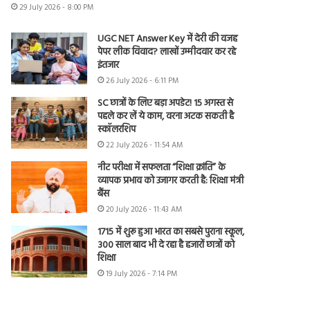
29 July 2026 - 8:00 PM
UGC NET Answer Key में देरी की वजह
पेपर लीक विवाद? लाखों उम्मीदवार कर रहे
इंतजार
26 July 2026 - 6:11 PM
SC छात्रों के लिए बड़ा अपडेट! 15 अगस्त से
पहले कर लें ये काम, वरना अटक सकती है
स्कॉलरशिप
22 July 2026 - 11:54 AM
नीट परीक्षा में सफलता “शिक्षा क्रांति” के
व्यापक प्रभाव को उजागर करती है: शिक्षा मंत्री
बैंस
20 July 2026 - 11:43 AM
1715 में शुरू हुआ भारत का सबसे पुराना स्कूल,
300 साल बाद भी दे रहा है हजारों छात्रों को
शिक्षा
19 July 2026 - 7:14 PM