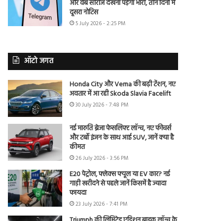
और वेब सीरीज देखना पड़ेगा भारी, तीन दिनों में
दूसरा नोटिस
5 July 2026 - 2:25 PM
ऑटो जगत
Honda City और Verna की बढ़ी टेंशन, नए
अवतार में आ रही Skoda Slavia Facelift
30 July 2026 - 7:48 PM
नई मारुति ब्रेजा फेसलिफ्ट लॉन्च, नए फीचर्स
और टर्बो इंजन के साथ आई SUV, जानें क्या है
कीमत
26 July 2026 - 3:56 PM
E20 पेट्रोल, फ्लेक्स फ्यूल या EV कार? नई
गाड़ी खरीदने से पहले जानें किसमें है ज्यादा
फायदा
23 July 2026 - 7:41 PM
Triumph की लिमिटेड एडिशन बाइक लॉन्च के