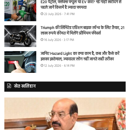
E20 पेट्रोल, फ्लेक्स फ्यूल या EV कार? नई गाड़ी खरीदने से
पहले जानें किसमें है ज्यादा फायदा
23 July 2026 - 7:41 PM
Triumph की लिमिटेड एडिशन बाइक लॉन्च के लिए तैयार, 21
लाख रुपये कीमत में मिलेंगे प्रीमियम फीचर्स
16 July 2026 - 3:17 PM
जानिए Hazard Light का क्या काम है, कब और कैसे करें
इसका इस्तेमाल, ज्यादातर लोग नहीं जानते सही तरीका
12 July 2026 - 6:14 PM
खेत खलिहान