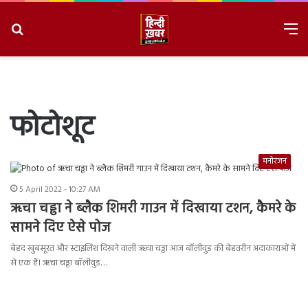
Search
M
for
8/7/2026, 5:41:49 PM
फोटोशूट
मनोरंजन
5 April 2022 - 10:27 AM
ऋचा चड्ढा ने ब्लैक शिमरी गाउन में दिखाया टशन, कैमरे के
सामने दिए ऐसे पोज
बेहद खुबसूरत और स्टाइलिश दिखने वाली ऋचा चड्ढा आज बॉलीवुड की बेहतरीन अदाकाराओं में
से एक हैं। ऋचा चड्ढा बॉलीवुड…