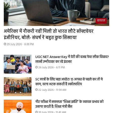
वायरल
अमेरिका में नौकरी नहीं मिली तो भारत लौटे सॉफ्टवेयर
इंजीनियर, बोले- संघर्ष ने बहुत कुछ सिखाया
29 July 2026 - 8:00 PM
UGC NET Answer Key में देरी की वजह पेपर लीक विवाद?
लाखों उम्मीदवार कर रहे इंतजार
26 July 2026 - 6:11 PM
SC छात्रों के लिए बड़ा अपडेट! 15 अगस्त से पहले कर लें ये
काम, वरना अटक सकती है स्कॉलरशिप
22 July 2026 - 11:54 AM
नीट परीक्षा में सफलता “शिक्षा क्रांति” के व्यापक प्रभाव को
उजागर करती है: शिक्षा मंत्री बैंस
20 July 2026 - 11:43 AM