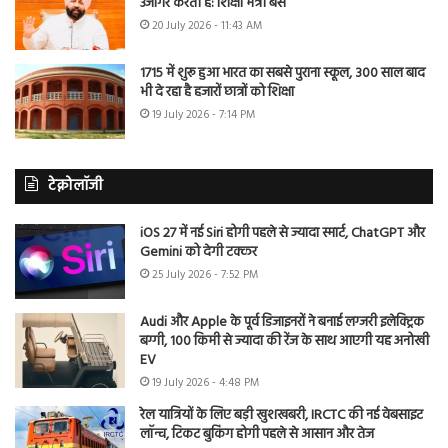
उजागर करती है: शिक्षा मंत्री बैंस
20 July 2026 - 11:43 AM
1715 में शुरू हुआ भारत का सबसे पुराना स्कूल, 300 साल बाद
भी दे रहा है हजारों छात्रों को शिक्षा
19 July 2026 - 7:14 PM
टेक्नोलॉजी
iOS 27 में नई Siri होगी पहले से ज्यादा स्मार्ट, ChatGPT और
Gemini को देगी टक्कर
25 July 2026 - 7:52 PM
Audi और Apple के पूर्व डिजाइनरों ने बनाई लग्जरी इलेक्ट्रिक
बग्गी, 100 किमी से ज्यादा की रेंज के साथ आएगी यह अनोखी
EV
19 July 2026 - 4:48 PM
रेल यात्रियों के लिए बड़ी खुशखबरी, IRCTC की नई वेबसाइट
लॉन्च, टिकट बुकिंग होगी पहले से आसान और तेज