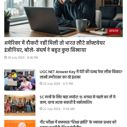
वायरल
अमेरिका में नौकरी नहीं मिली तो भारत लौटे सॉफ्टवेयर
इंजीनियर, बोले- संघर्ष ने बहुत कुछ सिखाया
29 July 2026 - 8:00 PM
UGC NET Answer Key में देरी की वजह पेपर लीक विवाद?
लाखों उम्मीदवार कर रहे इंतजार
26 July 2026 - 6:11 PM
SC छात्रों के लिए बड़ा अपडेट! 15 अगस्त से पहले कर लें ये
काम, वरना अटक सकती है स्कॉलरशिप
22 July 2026 - 11:54 AM
नीट परीक्षा में सफलता “शिक्षा क्रांति” के व्यापक प्रभाव को