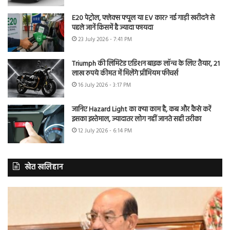
E20 पेट्रोल, फ्लेक्स फ्यूल या EV कार? नई गाड़ी खरीदने से
पहले जानें किसमें है ज्यादा फायदा
23 July 2026 - 7:41 PM
Triumph की लिमिटेड एडिशन बाइक लॉन्च के लिए तैयार, 21
लाख रुपये कीमत में मिलेंगे प्रीमियम फीचर्स
16 July 2026 - 3:17 PM
जानिए Hazard Light का क्या काम है, कब और कैसे करें
इसका इस्तेमाल, ज्यादातर लोग नहीं जानते सही तरीका
12 July 2026 - 6:14 PM
खेत खलिहान