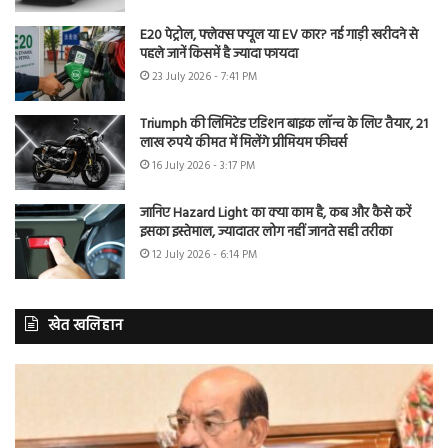
E20 पेट्रोल, फ्लेक्स फ्यूल या EV कार? नई गाड़ी खरीदने से
पहले जानें किसमें है ज्यादा फायदा
23 July 2026 - 7:41 PM
Triumph की लिमिटेड एडिशन बाइक लॉन्च के लिए तैयार, 21
लाख रुपये कीमत में मिलेंगे प्रीमियम फीचर्स
16 July 2026 - 3:17 PM
जानिए Hazard Light का क्या काम है, कब और कैसे करें
इसका इस्तेमाल, ज्यादातर लोग नहीं जानते सही तरीका
12 July 2026 - 6:14 PM
खेत खलिहान