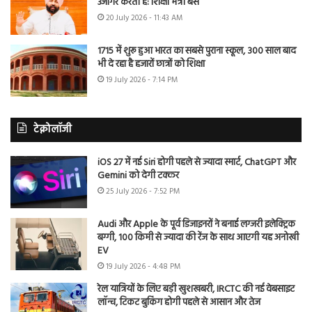
उजागर करती है: शिक्षा मंत्री बैंस
20 July 2026 - 11:43 AM
1715 में शुरू हुआ भारत का सबसे पुराना स्कूल, 300 साल बाद
भी दे रहा है हजारों छात्रों को शिक्षा
19 July 2026 - 7:14 PM
टेक्नोलॉजी
iOS 27 में नई Siri होगी पहले से ज्यादा स्मार्ट, ChatGPT और
Gemini को देगी टक्कर
25 July 2026 - 7:52 PM
Audi और Apple के पूर्व डिजाइनरों ने बनाई लग्जरी इलेक्ट्रिक
बग्गी, 100 किमी से ज्यादा की रेंज के साथ आएगी यह अनोखी
EV
19 July 2026 - 4:48 PM
रेल यात्रियों के लिए बड़ी खुशखबरी, IRCTC की नई वेबसाइट
लॉन्च, टिकट बुकिंग होगी पहले से आसान और तेज