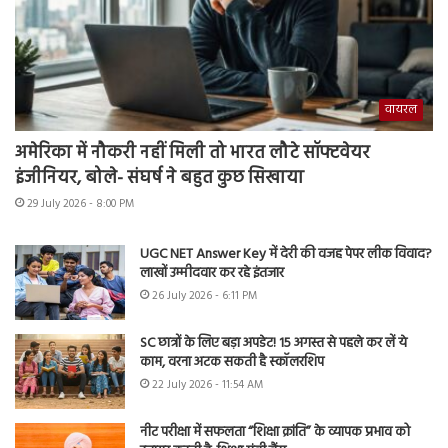
वायरल
अमेरिका में नौकरी नहीं मिली तो भारत लौटे सॉफ्टवेयर
इंजीनियर, बोले- संघर्ष ने बहुत कुछ सिखाया
29 July 2026 - 8:00 PM
UGC NET Answer Key में देरी की वजह पेपर लीक विवाद?
लाखों उम्मीदवार कर रहे इंतजार
26 July 2026 - 6:11 PM
SC छात्रों के लिए बड़ा अपडेट! 15 अगस्त से पहले कर लें ये
काम, वरना अटक सकती है स्कॉलरशिप
22 July 2026 - 11:54 AM
नीट परीक्षा में सफलता “शिक्षा क्रांति” के व्यापक प्रभाव को