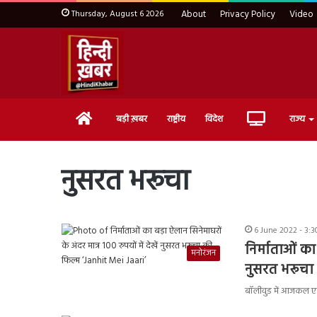
Thursday, August 6 2026
About
Privacy Policy
Video
Home
Live
बड़ी ख़बर
राष्ट्रीय
विदेश
राज्य
TV
नुसरत भरूचा
6 June 2022 - 3:
निर्माताओं का 
मनोरंजन
नुसरत भरूचा 
बॉलीवुड में आजकल एक 