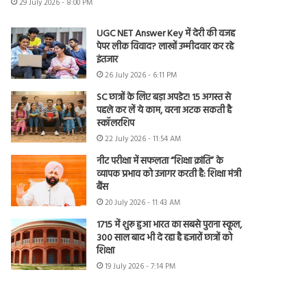
29 July 2026 - 8:00 PM
UGC NET Answer Key में देरी की वजह
पेपर लीक विवाद? लाखों उम्मीदवार कर रहे
इंतजार
26 July 2026 - 6:11 PM
SC छात्रों के लिए बड़ा अपडेट! 15 अगस्त से
पहले कर लें ये काम, वरना अटक सकती है
स्कॉलरशिप
22 July 2026 - 11:54 AM
नीट परीक्षा में सफलता “शिक्षा क्रांति” के
व्यापक प्रभाव को उजागर करती है: शिक्षा मंत्री
बैंस
20 July 2026 - 11:43 AM
1715 में शुरू हुआ भारत का सबसे पुराना स्कूल,
300 साल बाद भी दे रहा है हजारों छात्रों को
शिक्षा
19 July 2026 - 7:14 PM