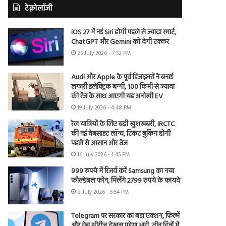
टेक्नोलॉजी
iOS 27 में नई Siri होगी पहले से ज्यादा स्मार्ट,
ChatGPT और Gemini को देगी टक्कर
25 July 2026 - 7:52 PM
Audi और Apple के पूर्व डिजाइनरों ने बनाई
लग्जरी इलेक्ट्रिक बग्गी, 100 किमी से ज्यादा
की रेंज के साथ आएगी यह अनोखी EV
19 July 2026 - 4:48 PM
रेल यात्रियों के लिए बड़ी खुशखबरी, IRCTC
की नई वेबसाइट लॉन्च, टिकट बुकिंग होगी
पहले से आसान और तेज
16 July 2026 - 1:45 PM
999 रुपये में रिजर्व करें Samsung का नया
फोल्डेबल फोन, मिलेंगे 2799 रुपये के फायदे
8 July 2026 - 5:54 PM
Telegram पर सरकार का बड़ा एक्शन, फिल्में
और वेब सीरीज देखना पड़ेगा भारी, तीन दिनों में