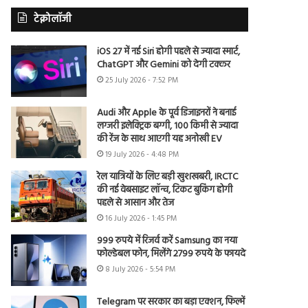
टेक्नोलॉजी
iOS 27 में नई Siri होगी पहले से ज्यादा स्मार्ट,
ChatGPT और Gemini को देगी टक्कर
25 July 2026 - 7:52 PM
Audi और Apple के पूर्व डिजाइनरों ने बनाई
लग्जरी इलेक्ट्रिक बग्गी, 100 किमी से ज्यादा
की रेंज के साथ आएगी यह अनोखी EV
19 July 2026 - 4:48 PM
रेल यात्रियों के लिए बड़ी खुशखबरी, IRCTC
की नई वेबसाइट लॉन्च, टिकट बुकिंग होगी
पहले से आसान और तेज
16 July 2026 - 1:45 PM
999 रुपये में रिजर्व करें Samsung का नया
फोल्डेबल फोन, मिलेंगे 2799 रुपये के फायदे
8 July 2026 - 5:54 PM
Telegram पर सरकार का बड़ा एक्शन, फिल्में