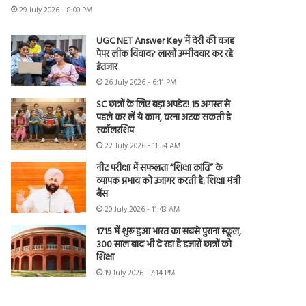
29 July 2026 - 8:00 PM
UGC NET Answer Key में देरी की वजह
पेपर लीक विवाद? लाखों उम्मीदवार कर रहे
इंतजार
26 July 2026 - 6:11 PM
SC छात्रों के लिए बड़ा अपडेट! 15 अगस्त से
पहले कर लें ये काम, वरना अटक सकती है
स्कॉलरशिप
22 July 2026 - 11:54 AM
नीट परीक्षा में सफलता “शिक्षा क्रांति” के
व्यापक प्रभाव को उजागर करती है: शिक्षा मंत्री
बैंस
20 July 2026 - 11:43 AM
1715 में शुरू हुआ भारत का सबसे पुराना स्कूल,
300 साल बाद भी दे रहा है हजारों छात्रों को
शिक्षा
19 July 2026 - 7:14 PM