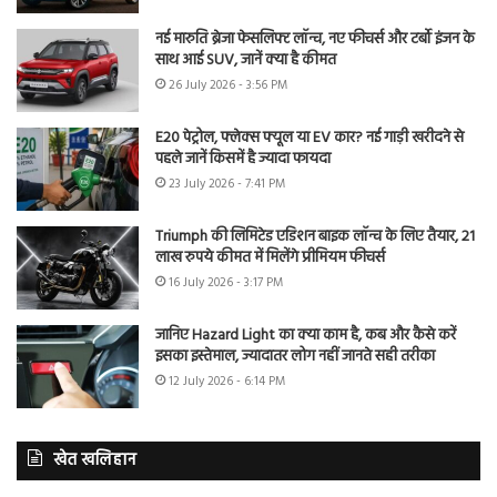
नई मारुति ब्रेजा फेसलिफ्ट लॉन्च, नए फीचर्स और टर्बो इंजन के
साथ आई SUV, जानें क्या है कीमत
26 July 2026 - 3:56 PM
E20 पेट्रोल, फ्लेक्स फ्यूल या EV कार? नई गाड़ी खरीदने से
पहले जानें किसमें है ज्यादा फायदा
23 July 2026 - 7:41 PM
Triumph की लिमिटेड एडिशन बाइक लॉन्च के लिए तैयार, 21
लाख रुपये कीमत में मिलेंगे प्रीमियम फीचर्स
16 July 2026 - 3:17 PM
जानिए Hazard Light का क्या काम है, कब और कैसे करें
इसका इस्तेमाल, ज्यादातर लोग नहीं जानते सही तरीका
12 July 2026 - 6:14 PM
खेत खलिहान