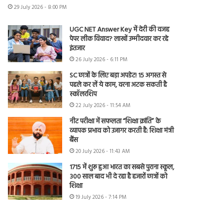
29 July 2026 - 8:00 PM
UGC NET Answer Key में देरी की वजह
पेपर लीक विवाद? लाखों उम्मीदवार कर रहे
इंतजार
26 July 2026 - 6:11 PM
SC छात्रों के लिए बड़ा अपडेट! 15 अगस्त से
पहले कर लें ये काम, वरना अटक सकती है
स्कॉलरशिप
22 July 2026 - 11:54 AM
नीट परीक्षा में सफलता “शिक्षा क्रांति” के
व्यापक प्रभाव को उजागर करती है: शिक्षा मंत्री
बैंस
20 July 2026 - 11:43 AM
1715 में शुरू हुआ भारत का सबसे पुराना स्कूल,
300 साल बाद भी दे रहा है हजारों छात्रों को
शिक्षा
19 July 2026 - 7:14 PM