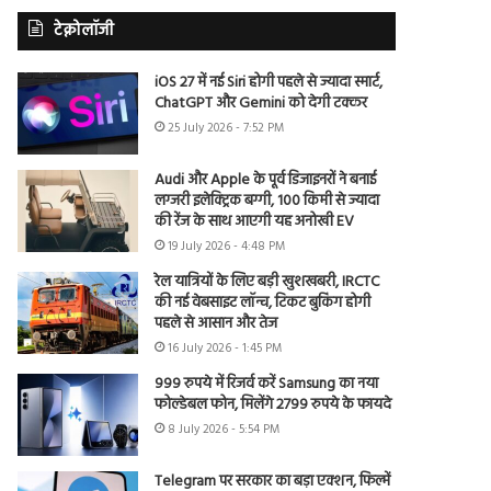
टेक्नोलॉजी
iOS 27 में नई Siri होगी पहले से ज्यादा स्मार्ट,
ChatGPT और Gemini को देगी टक्कर
25 July 2026 - 7:52 PM
Audi और Apple के पूर्व डिजाइनरों ने बनाई
लग्जरी इलेक्ट्रिक बग्गी, 100 किमी से ज्यादा
की रेंज के साथ आएगी यह अनोखी EV
19 July 2026 - 4:48 PM
रेल यात्रियों के लिए बड़ी खुशखबरी, IRCTC
की नई वेबसाइट लॉन्च, टिकट बुकिंग होगी
पहले से आसान और तेज
16 July 2026 - 1:45 PM
999 रुपये में रिजर्व करें Samsung का नया
फोल्डेबल फोन, मिलेंगे 2799 रुपये के फायदे
8 July 2026 - 5:54 PM
Telegram पर सरकार का बड़ा एक्शन, फिल्में