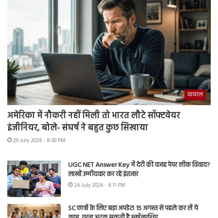
वायरल
अमेरिका में नौकरी नहीं मिली तो भारत लौटे सॉफ्टवेयर
इंजीनियर, बोले- संघर्ष ने बहुत कुछ सिखाया
29 July 2026 - 8:00 PM
UGC NET Answer Key में देरी की वजह पेपर लीक विवाद?
लाखों उम्मीदवार कर रहे इंतजार
26 July 2026 - 6:11 PM
SC छात्रों के लिए बड़ा अपडेट! 15 अगस्त से पहले कर लें ये
काम, वरना अटक सकती है स्कॉलरशिप