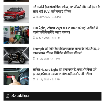
नई मारुति ब्रेजा फेसलिफ्ट लॉन्च, नए फीचर्स और टर्बो इंजन के
साथ आई SUV, जानें क्या है कीमत
26 July 2026 - 3:56 PM
E20 पेट्रोल, फ्लेक्स फ्यूल या EV कार? नई गाड़ी खरीदने से
पहले जानें किसमें है ज्यादा फायदा
23 July 2026 - 7:41 PM
Triumph की लिमिटेड एडिशन बाइक लॉन्च के लिए तैयार, 21
लाख रुपये कीमत में मिलेंगे प्रीमियम फीचर्स
16 July 2026 - 3:17 PM
जानिए Hazard Light का क्या काम है, कब और कैसे करें
इसका इस्तेमाल, ज्यादातर लोग नहीं जानते सही तरीका
12 July 2026 - 6:14 PM
खेत खलिहान