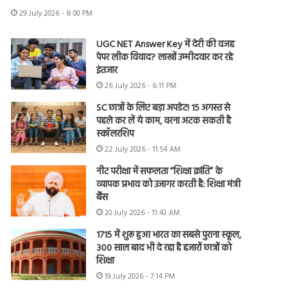
29 July 2026 - 8:00 PM
UGC NET Answer Key में देरी की वजह
पेपर लीक विवाद? लाखों उम्मीदवार कर रहे
इंतजार
26 July 2026 - 6:11 PM
SC छात्रों के लिए बड़ा अपडेट! 15 अगस्त से
पहले कर लें ये काम, वरना अटक सकती है
स्कॉलरशिप
22 July 2026 - 11:54 AM
नीट परीक्षा में सफलता “शिक्षा क्रांति” के
व्यापक प्रभाव को उजागर करती है: शिक्षा मंत्री
बैंस
20 July 2026 - 11:43 AM
1715 में शुरू हुआ भारत का सबसे पुराना स्कूल,
300 साल बाद भी दे रहा है हजारों छात्रों को
शिक्षा
19 July 2026 - 7:14 PM