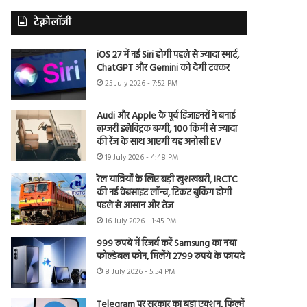
टेक्नोलॉजी
iOS 27 में नई Siri होगी पहले से ज्यादा स्मार्ट,
ChatGPT और Gemini को देगी टक्कर
25 July 2026 - 7:52 PM
Audi और Apple के पूर्व डिजाइनरों ने बनाई
लग्जरी इलेक्ट्रिक बग्गी, 100 किमी से ज्यादा
की रेंज के साथ आएगी यह अनोखी EV
19 July 2026 - 4:48 PM
रेल यात्रियों के लिए बड़ी खुशखबरी, IRCTC
की नई वेबसाइट लॉन्च, टिकट बुकिंग होगी
पहले से आसान और तेज
16 July 2026 - 1:45 PM
999 रुपये में रिजर्व करें Samsung का नया
फोल्डेबल फोन, मिलेंगे 2799 रुपये के फायदे
8 July 2026 - 5:54 PM
Telegram पर सरकार का बड़ा एक्शन, फिल्में