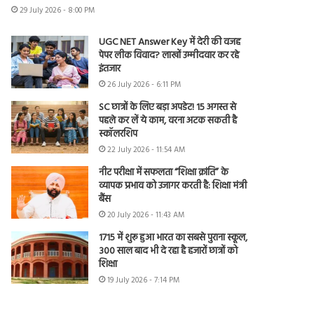
29 July 2026 - 8:00 PM
UGC NET Answer Key में देरी की वजह
पेपर लीक विवाद? लाखों उम्मीदवार कर रहे
इंतजार
26 July 2026 - 6:11 PM
SC छात्रों के लिए बड़ा अपडेट! 15 अगस्त से
पहले कर लें ये काम, वरना अटक सकती है
स्कॉलरशिप
22 July 2026 - 11:54 AM
नीट परीक्षा में सफलता “शिक्षा क्रांति” के
व्यापक प्रभाव को उजागर करती है: शिक्षा मंत्री
बैंस
20 July 2026 - 11:43 AM
1715 में शुरू हुआ भारत का सबसे पुराना स्कूल,
300 साल बाद भी दे रहा है हजारों छात्रों को
शिक्षा
19 July 2026 - 7:14 PM