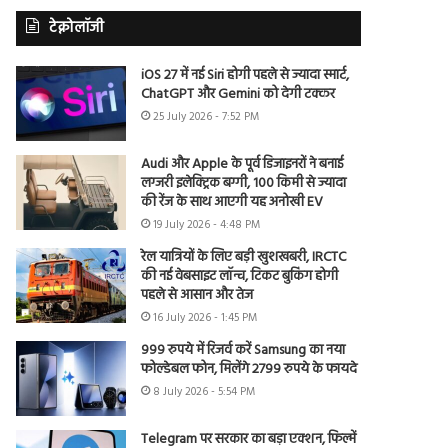
टेक्नोलॉजी
iOS 27 में नई Siri होगी पहले से ज्यादा स्मार्ट,
ChatGPT और Gemini को देगी टक्कर
25 July 2026 - 7:52 PM
Audi और Apple के पूर्व डिजाइनरों ने बनाई
लग्जरी इलेक्ट्रिक बग्गी, 100 किमी से ज्यादा
की रेंज के साथ आएगी यह अनोखी EV
19 July 2026 - 4:48 PM
रेल यात्रियों के लिए बड़ी खुशखबरी, IRCTC
की नई वेबसाइट लॉन्च, टिकट बुकिंग होगी
पहले से आसान और तेज
16 July 2026 - 1:45 PM
999 रुपये में रिजर्व करें Samsung का नया
फोल्डेबल फोन, मिलेंगे 2799 रुपये के फायदे
8 July 2026 - 5:54 PM
Telegram पर सरकार का बड़ा एक्शन, फिल्में