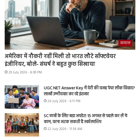
वायरल
अमेरिका में नौकरी नहीं मिली तो भारत लौटे सॉफ्टवेयर
इंजीनियर, बोले- संघर्ष ने बहुत कुछ सिखाया
29 July 2026 - 8:00 PM
UGC NET Answer Key में देरी की वजह पेपर लीक विवाद?
लाखों उम्मीदवार कर रहे इंतजार
26 July 2026 - 6:11 PM
SC छात्रों के लिए बड़ा अपडेट! 15 अगस्त से पहले कर लें ये
काम, वरना अटक सकती है स्कॉलरशिप
22 July 2026 - 11:54 AM