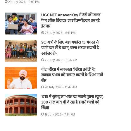
29 July 2026 - 8:00 PM
UGC NET Answer Key में देरी की वजह
पेपर लीक विवाद? लाखों उम्मीदवार कर रहे
इंतजार
26 July 2026 - 6:11 PM
SC छात्रों के लिए बड़ा अपडेट! 15 अगस्त से
पहले कर लें ये काम, वरना अटक सकती है
स्कॉलरशिप
22 July 2026 - 11:54 AM
नीट परीक्षा में सफलता “शिक्षा क्रांति” के
व्यापक प्रभाव को उजागर करती है: शिक्षा मंत्री
बैंस
20 July 2026 - 11:43 AM
1715 में शुरू हुआ भारत का सबसे पुराना स्कूल,
300 साल बाद भी दे रहा है हजारों छात्रों को
शिक्षा
19 July 2026 - 7:14 PM