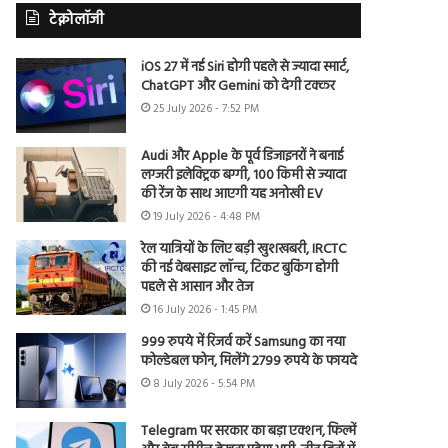
टेक्नोलॉजी
iOS 27 में नई Siri होगी पहले से ज्यादा स्मार्ट,
ChatGPT और Gemini को देगी टक्कर
25 July 2026 - 7:52 PM
Audi और Apple के पूर्व डिजाइनरों ने बनाई
लग्जरी इलेक्ट्रिक बग्गी, 100 किमी से ज्यादा
की रेंज के साथ आएगी यह अनोखी EV
19 July 2026 - 4:48 PM
रेल यात्रियों के लिए बड़ी खुशखबरी, IRCTC
की नई वेबसाइट लॉन्च, टिकट बुकिंग होगी
पहले से आसान और तेज
16 July 2026 - 1:45 PM
999 रुपये में रिजर्व करें Samsung का नया
फोल्डेबल फोन, मिलेंगे 2799 रुपये के फायदे
8 July 2026 - 5:54 PM
Telegram पर सरकार का बड़ा एक्शन, फिल्में