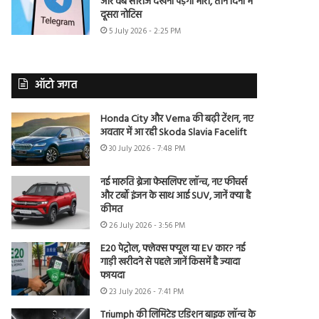
और वेब सीरीज देखना पड़ेगा भारी, तीन दिनों में
दूसरा नोटिस
5 July 2026 - 2:25 PM
ऑटो जगत
Honda City और Verna की बढ़ी टेंशन, नए
अवतार में आ रही Skoda Slavia Facelift
30 July 2026 - 7:48 PM
नई मारुति ब्रेजा फेसलिफ्ट लॉन्च, नए फीचर्स
और टर्बो इंजन के साथ आई SUV, जानें क्या है
कीमत
26 July 2026 - 3:56 PM
E20 पेट्रोल, फ्लेक्स फ्यूल या EV कार? नई
गाड़ी खरीदने से पहले जानें किसमें है ज्यादा
फायदा
23 July 2026 - 7:41 PM
Triumph की लिमिटेड एडिशन बाइक लॉन्च के