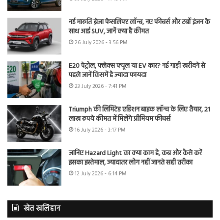
नई मारुति ब्रेजा फेसलिफ्ट लॉन्च, नए फीचर्स और टर्बो इंजन के
साथ आई SUV, जानें क्या है कीमत
26 July 2026 - 3:56 PM
E20 पेट्रोल, फ्लेक्स फ्यूल या EV कार? नई गाड़ी खरीदने से
पहले जानें किसमें है ज्यादा फायदा
23 July 2026 - 7:41 PM
Triumph की लिमिटेड एडिशन बाइक लॉन्च के लिए तैयार, 21
लाख रुपये कीमत में मिलेंगे प्रीमियम फीचर्स
16 July 2026 - 3:17 PM
जानिए Hazard Light का क्या काम है, कब और कैसे करें
इसका इस्तेमाल, ज्यादातर लोग नहीं जानते सही तरीका
12 July 2026 - 6:14 PM
खेत खलिहान