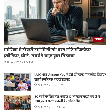
वायरल
अमेरिका में नौकरी नहीं मिली तो भारत लौटे सॉफ्टवेयर
इंजीनियर, बोले- संघर्ष ने बहुत कुछ सिखाया
29 July 2026 - 8:00 PM
UGC NET Answer Key में देरी की वजह पेपर लीक विवाद?
लाखों उम्मीदवार कर रहे इंतजार
26 July 2026 - 6:11 PM
SC छात्रों के लिए बड़ा अपडेट! 15 अगस्त से पहले कर लें ये
काम, वरना अटक सकती है स्कॉलरशिप
22 July 2026 - 11:54 AM