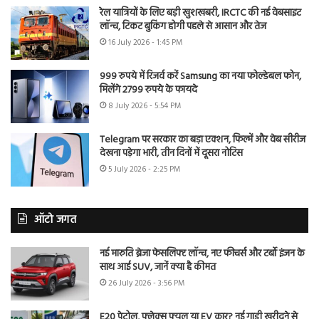
रेल यात्रियों के लिए बड़ी खुशखबरी, IRCTC की नई वेबसाइट
लॉन्च, टिकट बुकिंग होगी पहले से आसान और तेज
16 July 2026 - 1:45 PM
999 रुपये में रिजर्व करें Samsung का नया फोल्डेबल फोन,
मिलेंगे 2799 रुपये के फायदे
8 July 2026 - 5:54 PM
Telegram पर सरकार का बड़ा एक्शन, फिल्में और वेब सीरीज
देखना पड़ेगा भारी, तीन दिनों में दूसरा नोटिस
5 July 2026 - 2:25 PM
ऑटो जगत
नई मारुति ब्रेजा फेसलिफ्ट लॉन्च, नए फीचर्स और टर्बो इंजन के
साथ आई SUV, जानें क्या है कीमत
26 July 2026 - 3:56 PM
E20 पेट्रोल, फ्लेक्स फ्यूल या EV कार? नई गाड़ी खरीदने से